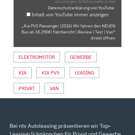
FAHREN
anzuzeigen.
Erfahre mehr in der
Datenschutzerklärung von YouTube
.
DEN
Inhalt von YouTube immer anzeigen
NEUEN
BUS
„Kia PV5 Passenger (2026) Wir fahren den NEUEN
AB
Bus ab 38.290€! Fahrbericht | Review | Test | Van“
38.290€!
direkt öffnen
FAHRBERICHT
|
ELEKTROMOTOR
GEWERBE
REVIEW
|
KIA
KIA PV5
LEASING
TEST
|
VAN“
PRIVAT
VAN
VON
YOUTUBE
ANZEIGEN
Bei ntv Autoleasing präsentieren wir Top-
Leasing-Schnäppchen für Privat und Gewerbe.