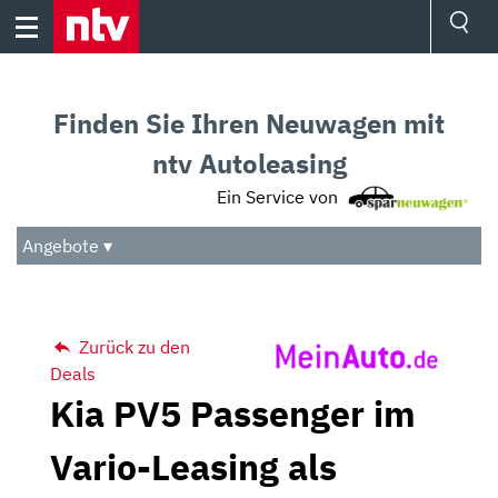
Skip
to
content
Ressorts
Sport
Finden Sie Ihren Neuwagen mit
Börse
Wetter
ntv Autoleasing
TV
Ein Service von
Video
Audio
Angebote ▾
Das Beste
Zurück zu den
Deals
Kia PV5 Passenger im
Vario-Leasing als