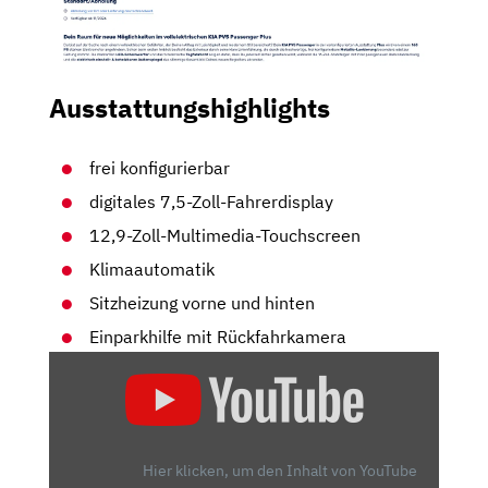
Ausstattungshighlights
frei konfigurierbar
digitales 7,5-Zoll-Fahrerdisplay
12,9-Zoll-Multimedia-Touchscreen
Klimaautomatik
Sitzheizung vorne und hinten
Einparkhilfe mit Rückfahrkamera
„KIA
PV5
PASSENGER
(2026)
WIR
Hier klicken, um den Inhalt von YouTube