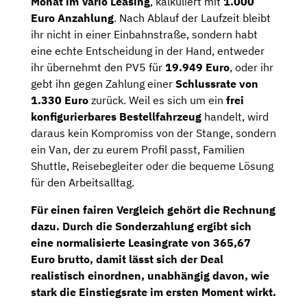
Monat im Vario Leasing
, kalkuliert mit
1.000
Euro Anzahlung
. Nach Ablauf der Laufzeit bleibt
ihr nicht in einer Einbahnstraße, sondern habt
eine echte Entscheidung in der Hand, entweder
ihr übernehmt den PV5 für
19.949 Euro
, oder ihr
gebt ihn gegen Zahlung einer
Schlussrate von
1.330 Euro
zurück. Weil es sich um ein
frei
konfigurierbares Bestellfahrzeug
handelt, wird
daraus kein Kompromiss von der Stange, sondern
ein Van, der zu eurem Profil passt, Familien
Shuttle, Reisebegleiter oder die bequeme Lösung
für den Arbeitsalltag.
Für einen fairen Vergleich gehört die Rechnung
dazu. Durch die Sonderzahlung ergibt sich
eine
normalisierte Leasingrate von 365,67
Euro brutto
, damit lässt sich der Deal
realistisch einordnen, unabhängig davon, wie
stark die Einstiegsrate im ersten Moment wirkt.