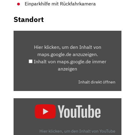
Einparkhilfe mit Rückfahrkamera
Standort
INHALT
VON
Hier klicken, um den Inhalt von
MAPS.GOOGLE.DE
maps.google.de anzuzeigen.
ANZEIGEN
Inhalt von maps.google.de immer
anzeigen
Inhalt direkt öffnen
„2018
KIA
NIRO
1.6
GDI
Hier klicken, um den Inhalt von YouTube