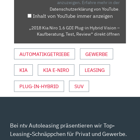
PLUG-
anzuzeigen.
Erfahre mehr in der
Datenschutzerklärung von YouTube
.
IN
Inhalt von YouTube immer anzeigen
HYBRID
VISION
„2018 Kia Niro 1.6 GDI Plug-in Hybrid Vision –
–
Kaufberatung, Test, Review“ direkt öffnen
KAUFBERATUNG,
TEST,
AUTOMATIKGETRIEBE
GEWERBE
REVIEW“
VON
YOUTUBE
KIA
KIA E-NIRO
LEASING
ANZEIGEN
PLUG-IN-HYBRID
SUV
Bei ntv Autoleasing präsentieren wir Top-
Leasing-Schnäppchen für Privat und Gewerbe.