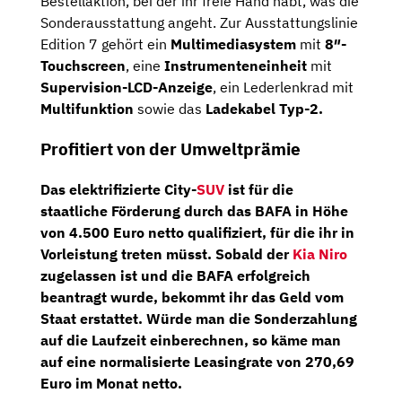
Bestellaktion, bei der ihr freie Hand habt, was die
Sonderausstattung angeht. Zur Ausstattungslinie
Edition 7 gehört ein
Multimediasystem
mit
8″-
Touchscreen
, eine
Instrumenteneinheit
mit
Supervision-LCD-Anzeige
, ein Lederlenkrad mit
Multifunktion
sowie das
Ladekabel Typ-2.
Profitiert von der Umweltprämie
Das elektrifizierte
City-
SUV
ist für die
staatliche Förderung durch das BAFA in Höhe
von 4.500 Euro netto
qualifiziert, für die ihr in
Vorleistung treten müsst. Sobald der
Kia Niro
zugelassen ist und die BAFA erfolgreich
beantragt wurde, bekommt ihr das Geld vom
Staat erstattet. Würde man die Sonderzahlung
auf die Laufzeit einberechnen, so käme man
auf eine
normalisierte Leasingrate von 270,69
Euro im Monat netto.