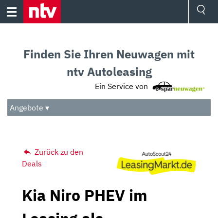
Skip
to
content
Ressorts
Sport
Finden Sie Ihren Neuwagen mit
Börse
Wetter
ntv Autoleasing
TV
Ein Service von
Video
Audio
Angebote ▾
Das Beste
Zurück zu den
Deals
Kia Niro PHEV im