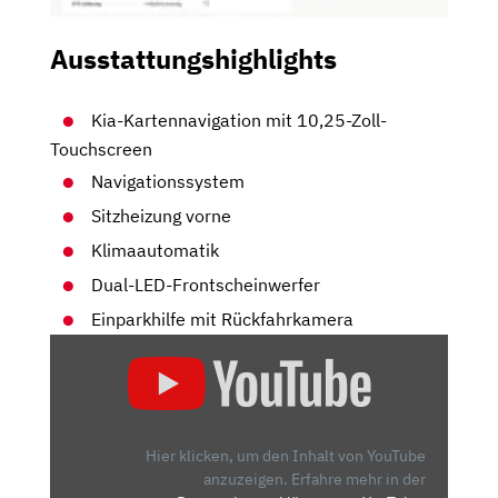
Ausstattungshighlights
Kia-Kartennavigation mit 10,25-Zoll-
Touchscreen
Navigationssystem
Sitzheizung vorne
Klimaautomatik
Dual-LED-Frontscheinwerfer
Einparkhilfe mit Rückfahrkamera
„KIA
NIRO
EV:
ALTE
TECHNIK
Hier klicken, um den Inhalt von YouTube
NEU
anzuzeigen.
Erfahre mehr in der