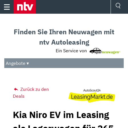
Skip
to
content
Ressorts
Sport
Finden Sie Ihren Neuwagen mit
Börse
Wetter
ntv Autoleasing
TV
Ein Service von
Video
Audio
Angebote ▾
Das Beste
Zurück zu den
Deals
Kia Niro EV im Leasing