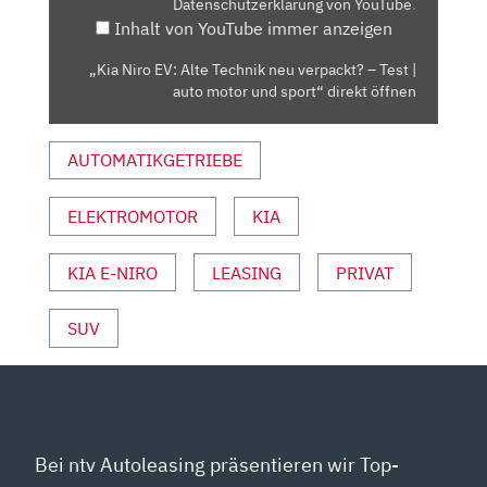
Datenschutzerklärung von YouTube
.
VERPACKT?
Inhalt von YouTube immer anzeigen
–
TEST
„Kia Niro EV: Alte Technik neu verpackt? – Test |
|
auto motor und sport“ direkt öffnen
AUTO
MOTOR
AUTOMATIKGETRIEBE
UND
SPORT“
VON
ELEKTROMOTOR
KIA
YOUTUBE
ANZEIGEN
KIA E-NIRO
LEASING
PRIVAT
SUV
Bei ntv Autoleasing präsentieren wir Top-