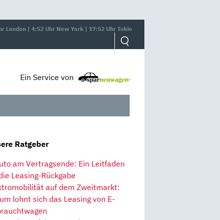
hr London | 4:52 Uhr New York | 17:52 Uhr Tokio
Ein Service von
ere Ratgeber
uto am Vertragsende: Ein Leitfaden
 die Leasing-Rückgabe
ktromobilität auf dem Zweitmarkt:
um lohnt sich das Leasing von E-
rauchtwagen