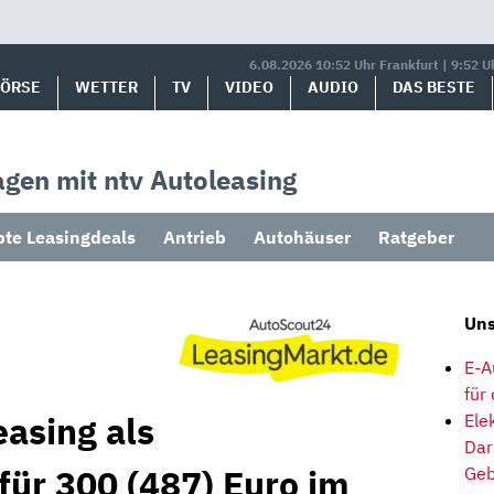
6.08.2026 10:52 Uhr Frankfurt | 9:52 U
BÖRSE
WETTER
TV
VIDEO
AUDIO
DAS BESTE
gen mit ntv Autoleasing
bte Leasingdeals
Antrieb
Autohäuser
Ratgeber
Uns
E-A
für
easing als
Ele
Dar
für 300 (487) Euro im
Geb