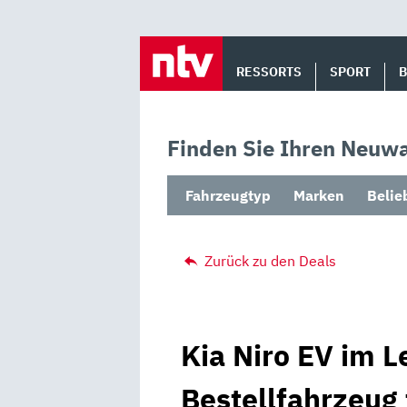
Skip
to
RESSORTS
SPORT
content
Finden Sie Ihren Neuwa
Fahrzeugtyp
Marken
Belie
Zurück zu den Deals
Kia Niro EV im L
Bestellfahrzeug 