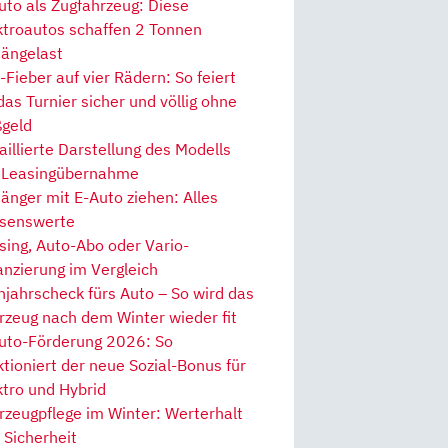
uto als Zugfahrzeug: Diese
ktroautos schaffen 2 Tonnen
ängelast
Fieber auf vier Rädern: So feiert
 das Turnier sicher und völlig ohne
geld
aillierte Darstellung des Modells
 Leasingübernahme
änger mit E-Auto ziehen: Alles
senswerte
sing, Auto-Abo oder Vario-
anzierung im Vergleich
hjahrscheck fürs Auto – So wird das
rzeug nach dem Winter wieder fit
uto-Förderung 2026: So
ktioniert der neue Sozial-Bonus für
ktro und Hybrid
rzeugpflege im Winter: Werterhalt
 Sicherheit