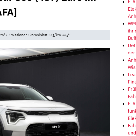
E-A
AFA]
Ele
Anh
WM-
ihr
km* • Emissionen: kombiniert: 0 g/km CO
*
2
Buß
Det
der
Anh
Wis
Lea
Fin
Frü
Fah
E-A
fun
Ele
Fah
und