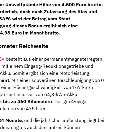
iner Umweltprämie Höhe von 4.500 Euro brutto.
orderlich, doch nach Zulassung des Kias und
BAFA wird der Betrag vom Staat
igung dieses Bonus ergibt sich eine
04,98 Euro im Monat brutto.
lometer Reichweite
 EV
besteht aus einer permanentmagneterregten
 mit einem Eingang-Reduktionsgetriebe und
kku. Somit ergibt sich eine Motorleistung
ment
. Mit einer souveränen Beschleunigung von 0
 einer Höchstgeschwindigkeit von 167 km/h
ganzer Linie. Der von 64,8-kWh-Akku
n bis zu 460 Kilometern
. Der großzügige
olumen von 475 Liter.
24 Monate
, und die jährliche Laufleistung liegt bei
rleistung als auch die Laufzeit können