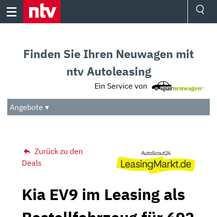
Skip
to
content
Ressorts
Sport
Finden Sie Ihren Neuwagen mit
Börse
Wetter
ntv Autoleasing
TV
Ein Service von
Video
Audio
Angebote ▾
Das Beste
Zurück zu den
Deals
Kia EV9 im Leasing als