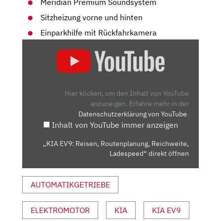
Meridian Premium Soundsystem
Sitzheizung vorne und hinten
Einparkhilfe mit Rückfahrkamera
„KIA
EV9:
REISEN,
ROUTENPLANUNG,
REICHWEITE,
Hier klicken, um den Inhalt von YouTube
LADESPEED“
anzuzeigen.
Erfahre mehr in der
Datenschutzerklärung von YouTube
.
VON
Inhalt von YouTube immer anzeigen
YOUTUBE
ANZEIGEN
„KIA EV9: Reisen, Routenplanung, Reichweite,
Ladespeed“ direkt öffnen
AUTOMATIKGETRIEBE
ELEKTROMOTOR
KIA
KIA EV9