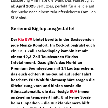
Lackierung – ihr habt die Wahl. Das Fahrzeug ist
ab
April 2025
verfügbar, perfekt für alle, die auf
der Suche nach einem zukunftssicheren Familien-
SUV sind.
Serienmäßig top ausgestattet
Der
Kia EV9
bietet bereits in der Basisversion
jede Menge Komfort. Im Cockpit begrüßt euch
ein
12,3-Zoll-Tachodisplay
kombiniert mit
einem
12,3-Zoll-Touchscreen
für das
Infotainment. Dazu gibt’s das
Meridian
Premium Soundsystem
mit
14 Lautsprechern
,
das euch echten Kino-Sound auf jeder Fahrt
beschert. Für Wohlfühlatmosphäre sorgen die
Sitzheizung
vorn und hinten sowie die
Klimaautomatik
, die das riesige
SUV
immer
angenehm temperiert hält. Und keine Sorge
beim Einparken – die
Rückfahrkamera
hilft