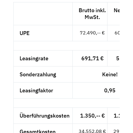
Brutto inkl.
Netto e
MwSt.
MwSt
UPE
72.490,-- €
60.916,-
Leasingrate
691,71 €
581,27
Sonderzahlung
Keine!
Leasingfaktor
0,95
Überführungskosten
1.350,-- €
1.134,4
Gesamtkosten
34.552,08 €
29.035,