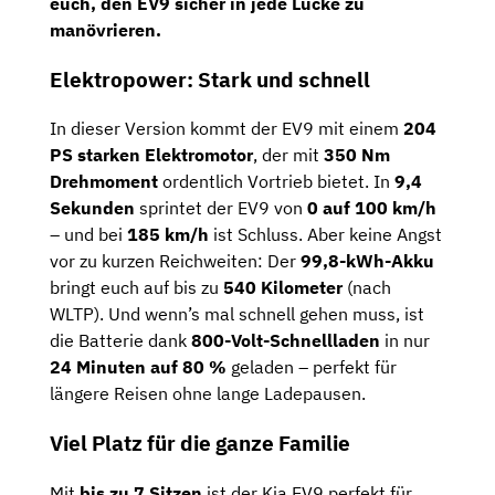
euch, den EV9 sicher in jede Lücke zu
manövrieren.
Elektropower: Stark und schnell
In dieser Version kommt der EV9 mit einem
204
PS starken Elektromotor
, der mit
350 Nm
Drehmoment
ordentlich Vortrieb bietet. In
9,4
Sekunden
sprintet der EV9 von
0 auf 100 km/h
– und bei
185 km/h
ist Schluss. Aber keine Angst
vor zu kurzen Reichweiten: Der
99,8-kWh-Akku
bringt euch auf bis zu
540 Kilometer
(nach
WLTP). Und wenn’s mal schnell gehen muss, ist
die Batterie dank
800-Volt-Schnellladen
in nur
24 Minuten auf 80 %
geladen – perfekt für
längere Reisen ohne lange Ladepausen.
Viel Platz für die ganze Familie
Mit
bis zu 7 Sitzen
ist der Kia EV9 perfekt für