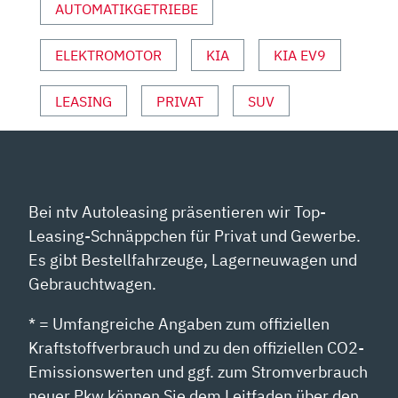
AUTOMATIKGETRIEBE
EBHARDT“ V
ON Y
OUTUBE A
ELEKTROMOTOR
KIA
KIA EV9
NZEIGEN
LEASING
PRIVAT
SUV
Bei ntv Autoleasing präsentieren wir Top-
Leasing-Schnäppchen für Privat und Gewerbe.
Es gibt Bestellfahrzeuge, Lagerneuwagen und
Gebrauchtwagen.
* = Umfangreiche Angaben zum offiziellen
Kraftstoffverbrauch und zu den offiziellen CO2-
Emissionswerten und ggf. zum Stromverbrauch
neuer Pkw können Sie dem Leitfaden über den