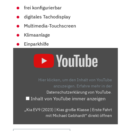
frei konfigurierbar
digitales Tachodisplay
Multimedia-Touchscreen
Klimaanlage
Einparkhilfe
„KIA
EV9
(2023)
|
KIAS
Hier klicken, um den Inhalt von YouTube
GROSSE K
anzuzeigen.
Erfahre mehr in der
Datenschutzerklärung von YouTube
.
LASSE |
Inhalt von YouTube immer anzeigen
E
RSTE F
„Kia EV9 (2023) | Kias große Klasse | Erste Fahrt
AHRT M
mit Michael Gebhardt“ direkt öffnen
IT M
ICHAEL G