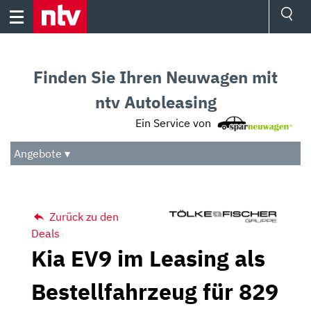
Skip
to
content
Ressorts
Sport
Finden Sie Ihren Neuwagen mit
Börse
Wetter
ntv Autoleasing
TV
Ein Service von
Video
Audio
Angebote ▾
Das Beste
Zurück zu den
Deals
Kia EV9 im Leasing als
Bestellfahrzeug für 829