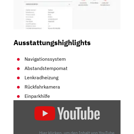
Ausstattungshighlights
Navigationssystem
Abstandstempomat
Lenkradheizung
Rückfahrkamera
Einparkhilfe
„KIA
EV6
GT:
DEN
MUSS
Hier klicken, um den Inhalt von YouTube