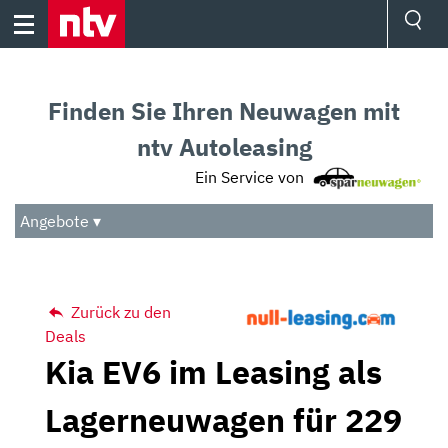
Skip
to
content
Ressorts
Sport
Finden Sie Ihren Neuwagen mit
Börse
Wetter
ntv Autoleasing
TV
Ein Service von
Video
Audio
Angebote ▾
Das Beste
Zurück zu den
Deals
Kia EV6 im Leasing als
Lagerneuwagen für 229