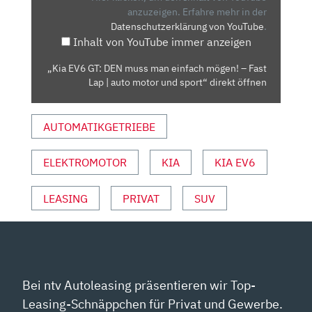
MAN
anzuzeigen.
Erfahre mehr in der
Datenschutzerklärung von YouTube
.
EINFACH
Inhalt von YouTube immer anzeigen
MÖGEN!
–
„Kia EV6 GT: DEN muss man einfach mögen! – Fast
FAST
Lap | auto motor und sport“ direkt öffnen
LAP
|
AUTOMATIKGETRIEBE
AUTO
MOTOR
UND
ELEKTROMOTOR
KIA
KIA EV6
SPORT“
VON
LEASING
PRIVAT
SUV
YOUTUBE
ANZEIGEN
Bei ntv Autoleasing präsentieren wir Top-
Leasing-Schnäppchen für Privat und Gewerbe.