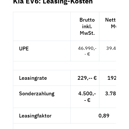
Kia EV6: Leasing-Kosten
Brutto
Netto exkl
inkl.
MwSt.
MwSt.
UPE
46.990,-
39.487,-- 
- €
Leasingrate
229,-- €
192,44 €
Sonderzahlung
4.500,-
3.781,51 
- €
Leasingfaktor
0,89