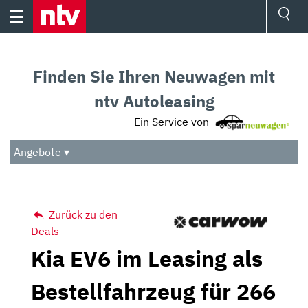
Skip
to
content
Ressorts
Sport
Finden Sie Ihren Neuwagen mit
Börse
Wetter
ntv Autoleasing
TV
Ein Service von
Video
Audio
Angebote ▾
Das Beste
Zurück zu den
Deals
Kia EV6 im Leasing als
Bestellfahrzeug für 266