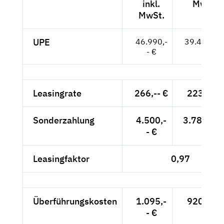
inkl.
MwSt.
MwSt.
UPE
46.990,-
39.487,-- 
- €
Leasingrate
266,-- €
223,53 
Sonderzahlung
4.500,-
3.781,51 
- €
Leasingfaktor
0,97
Überführungskosten
1.095,-
920,17 
- €