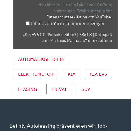
PORSCHE-
Hier klicken, um den Inhalt von YouTube
KILLER?
anzuzeigen.
Erfahre mehr in der
Datenschutzerklärung von YouTube
.
|
Inhalt von YouTube immer anzeigen
585
PS
„Kia EV6 GT | Porsche-Killer? | 585 PS | Driftspaß
|
pur | Matthias Malmedie“ direkt öffnen
DRIFTSPASS P
UR |
AUTOMATIKGETRIEBE
M
ATTHIAS M
ALMEDIE“ V
ELEKTROMOTOR
KIA
KIA EV6
ON Y
OUTUBE A
LEASING
PRIVAT
SUV
NZEIGEN
Bei ntv Autoleasing präsentieren wir Top-