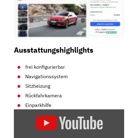
Ausstattungshighlights
frei konfigurierbar
Navigationssystem
Sitzheizung
Rückfahrkamera
Einparkhilfe
„KIA
EV6
GT
|