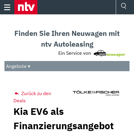
Skip
to
content
Ressorts
Sport
Finden Sie Ihren Neuwagen mit
Börse
Wetter
ntv Autoleasing
TV
Ein Service von
Video
Audio
Angebote ▾
Das Beste
Zurück zu den
Deals
Kia EV6 als
Finanzierungsangebot