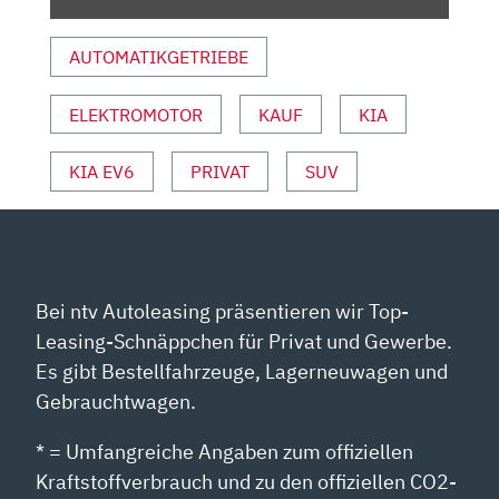
AUCH
BESSER?
AUTOMATIKGETRIEBE
–
BLOCH
ELEKTROMOTOR
KAUF
KIA
ERKLÄRT
#155
|
KIA EV6
PRIVAT
SUV
AMS“
VON
YOUTUBE
ANZEIGEN
Bei ntv Autoleasing präsentieren wir Top-
Leasing-Schnäppchen für Privat und Gewerbe.
Es gibt Bestellfahrzeuge, Lagerneuwagen und
Gebrauchtwagen.
* = Umfangreiche Angaben zum offiziellen
Kraftstoffverbrauch und zu den offiziellen CO2-