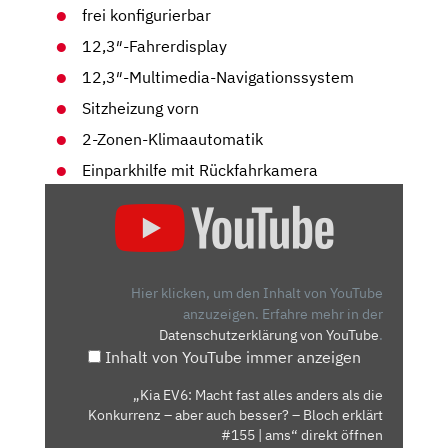
frei konfigurierbar
12,3″-Fahrerdisplay
12,3″-Multimedia-Navigationssystem
Sitzheizung vorn
2-Zonen-Klimaautomatik
Einparkhilfe mit Rückfahrkamera
„KIA
EV6:
MACHT
FAST
ALLES
Hier klicken, um den Inhalt von YouTube
ANDERS
anzuzeigen.
Erfahre mehr in der
Datenschutzerklärung von YouTube
.
ALS
Inhalt von YouTube immer anzeigen
DIE
KONKURRENZ
„Kia EV6: Macht fast alles anders als die
–
Konkurrenz – aber auch besser? – Bloch erklärt
ABER
#155 | ams“ direkt öffnen