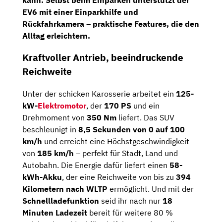
EV6 mit einer
Einparkhilfe und
Rückfahrkamera
– praktische Features, die den
Alltag erleichtern.
Kraftvoller Antrieb, beeindruckende
Reichweite
Unter der schicken Karosserie arbeitet ein
125-
kW-
Elektromotor
, der
170 PS
und ein
Drehmoment von
350 Nm
liefert. Das SUV
beschleunigt in
8,5 Sekunden von 0 auf 100
km/h
und erreicht eine Höchstgeschwindigkeit
von
185 km/h
– perfekt für Stadt, Land und
Autobahn.
Die Energie dafür liefert einen
58-
kWh-Akku
, der eine Reichweite von bis zu
394
Kilometern nach WLTP
ermöglicht. Und mit der
Schnellladefunktion
seid ihr nach nur
18
Minuten Ladezeit
bereit für weitere 80 %