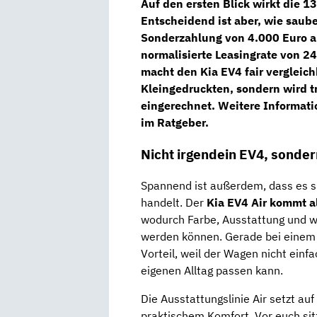
Auf den ersten Blick wirkt die 13
Entscheidend ist aber, wie saub
Sonderzahlung von 4.000 Euro auf
normalisierte Leasingrate von 2
macht den Kia EV4 fair vergleic
Kleingedruckten, sondern wird t
eingerechnet. Weitere Informati
im Ratgeber.
Nicht irgendein EV4, sonde
Spannend ist außerdem, dass es s
handelt. Der
Kia EV4 Air kommt al
wodurch Farbe, Ausstattung und w
werden können. Gerade bei einem 
Vorteil, weil der Wagen nicht ei
eigenen Alltag passen kann.
Die Ausstattungslinie Air setzt auf
praktischem Komfort. Vor euch sit