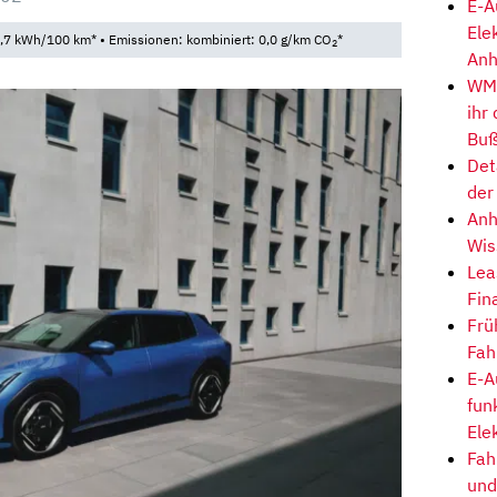
E-A
Ele
,7 kWh/100 km* • Emissionen: kombiniert: 0,0 g/km CO
*
2
Anh
WM-
ihr
Buß
Det
der
Anh
Wis
Lea
Fin
Frü
Fah
E-A
fun
Ele
Fah
und