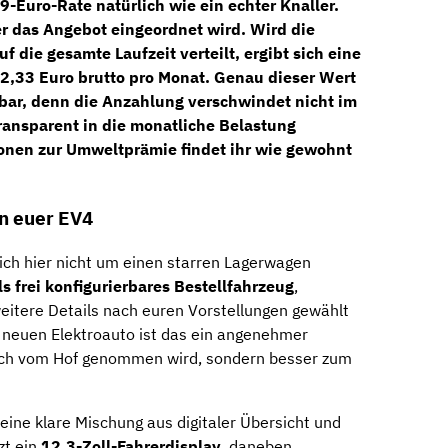
9-Euro-Rate natürlich wie ein echter Knaller.
er das Angebot eingeordnet wird. Wird die
 die gesamte Laufzeit verteilt, ergibt sich eine
42,33 Euro brutto pro Monat
. Genau dieser Wert
hbar, denn die Anzahlung verschwindet nicht im
ransparent in die monatliche Belastung
onen zur Umweltprämie findet ihr wie gewohnt
rn euer EV4
ich hier nicht um einen starren Lagerwagen
s frei konfigurierbares Bestellfahrzeug
,
eitere Details nach euren Vorstellungen gewählt
neuen Elektroauto ist das ein angenehmer
nfach vom Hof genommen wird, sondern besser zum
 eine klare Mischung aus digitaler Übersicht und
zt ein
12,3-Zoll-Fahrerdisplay
, daneben