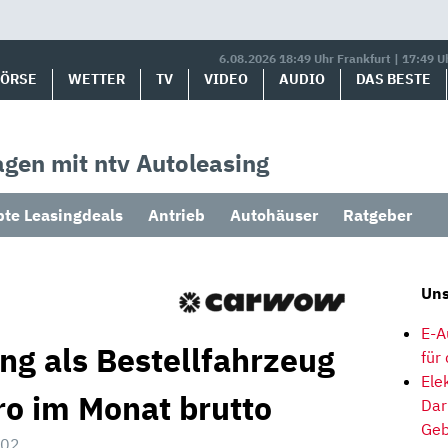
6.08.2026 18:49 Uhr Frankfurt | 17:49 U
BÖRSE
WETTER
TV
VIDEO
AUDIO
DAS BESTE
gen mit ntv Autoleasing
bte Leasingdeals
Antrieb
Autohäuser
Ratgeber
Uns
E-A
ng als Bestellfahrzeug
für
Ele
ro im Monat brutto
Dar
Geb
:02