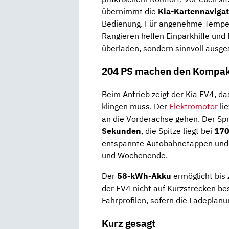
übernimmt die
Kia-Kartennavigat
Bedienung. Für angenehme Temper
Rangieren helfen Einparkhilfe und
überladen, sondern sinnvoll ausges
204 PS machen den Kompak
Beim Antrieb zeigt der Kia EV4, da
klingen muss. Der
Elektromotor
lie
an die Vorderachse gehen. Der Spr
Sekunden
, die Spitze liegt bei
170
entspannte Autobahnetappen und d
und Wochenende.
Der
58-kWh-Akku
ermöglicht bis
der EV4 nicht auf Kurzstrecken be
Fahrprofilen, sofern die Ladeplan
Kurz gesagt