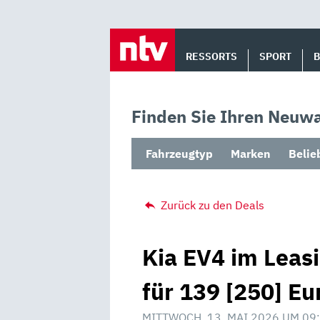
Skip
to
RESSORTS
SPORT
content
Finden Sie Ihren Neuwa
Fahrzeugtyp
Marken
Belie
Zurück zu den Deals
Kia EV4 im Leasi
für 139 [250] Eu
MITTWOCH, 13. MAI 2026 UM 09