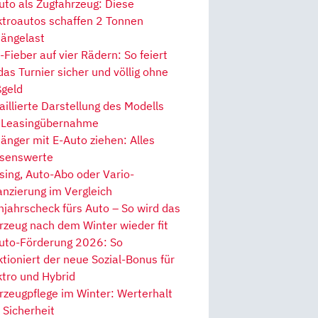
uto als Zugfahrzeug: Diese
ktroautos schaffen 2 Tonnen
ängelast
Fieber auf vier Rädern: So feiert
 das Turnier sicher und völlig ohne
geld
aillierte Darstellung des Modells
 Leasingübernahme
änger mit E-Auto ziehen: Alles
senswerte
sing, Auto-Abo oder Vario-
anzierung im Vergleich
hjahrscheck fürs Auto – So wird das
rzeug nach dem Winter wieder fit
uto-Förderung 2026: So
ktioniert der neue Sozial-Bonus für
ktro und Hybrid
rzeugpflege im Winter: Werterhalt
 Sicherheit