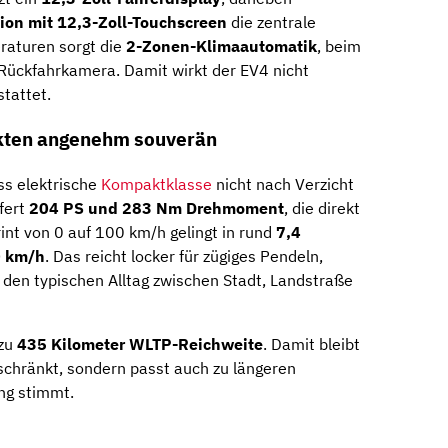
ion mit 12,3-Zoll-Touchscreen
die zentrale
aturen sorgt die
2-Zonen-Klimaautomatik
, beim
 Rückfahrkamera. Damit wirkt der EV4 nicht
tattet.
ten angenehm souverän
ss elektrische
Kompaktklasse
nicht nach Verzicht
fert
204 PS und 283 Nm Drehmoment
, die direkt
int von 0 auf 100 km/h gelingt in rund
7,4
 km/h
. Das reicht locker für zügiges Pendeln,
en typischen Alltag zwischen Stadt, Landstraße
 zu
435 Kilometer WLTP-Reichweite
. Damit bleibt
schränkt, sondern passt auch zu längeren
ung stimmt.