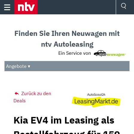
Skip
to
content
Ressorts
Sport
Finden Sie Ihren Neuwagen mit
Börse
Wetter
ntv Autoleasing
TV
Ein Service von
Video
Audio
Angebote ▾
Das Beste
Zurück zu den
Deals
Kia EV4 im Leasing als