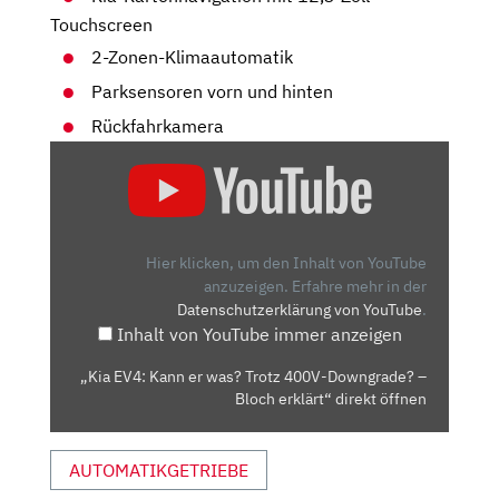
Touchscreen
2-Zonen-Klimaautomatik
Parksensoren vorn und hinten
Rückfahrkamera
„KIA
EV4:
KANN
ER
WAS?
Hier klicken, um den Inhalt von YouTube
TROTZ
anzuzeigen.
Erfahre mehr in der
Datenschutzerklärung von YouTube
.
400V-
Inhalt von YouTube immer anzeigen
DOWNGRADE?
–
„Kia EV4: Kann er was? Trotz 400V-Downgrade? –
BLOCH
Bloch erklärt“ direkt öffnen
ERKLÄRT“
VON
AUTOMATIKGETRIEBE
YOUTUBE