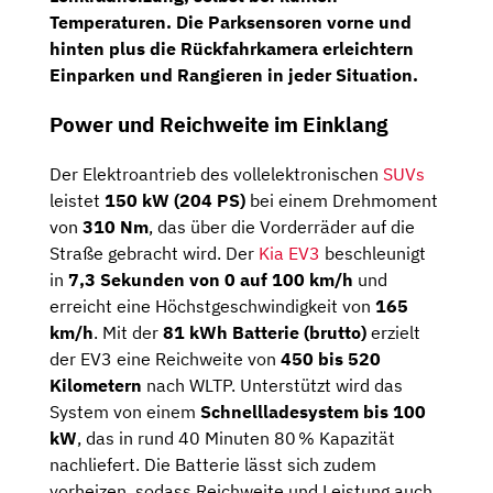
Temperaturen. Die
Parksensoren vorne und
hinten
plus die
Rückfahrkamera
erleichtern
Einparken und Rangieren in jeder Situation.
Power und Reichweite im Einklang
Der Elektroantrieb des vollelektronischen
SUVs
leistet
150 kW (204 PS)
bei einem Drehmoment
von
310 Nm
, das über die Vorderräder auf die
Straße gebracht wird. Der
Kia EV3
beschleunigt
in
7,3 Sekunden von 0 auf 100 km/h
und
erreicht eine Höchstgeschwindigkeit von
165
km/h
. Mit der
81 kWh Batterie (brutto)
erzielt
der EV3 eine Reichweite von
450 bis 520
Kilometern
nach WLTP. Unterstützt wird das
System von einem
Schnellladesystem bis 100
kW
, das in rund 40 Minuten 80 % Kapazität
nachliefert. Die Batterie lässt sich zudem
vorheizen, sodass Reichweite und Leistung auch