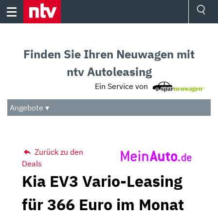
Skip
to
content
Ressorts
Sport
Finden Sie Ihren Neuwagen mit
Börse
Wetter
ntv Autoleasing
TV
Ein Service von
Video
Audio
Angebote ▾
Das Beste
Zurück zu den
Deals
Kia EV3 Vario-Leasing
für 366 Euro im Monat