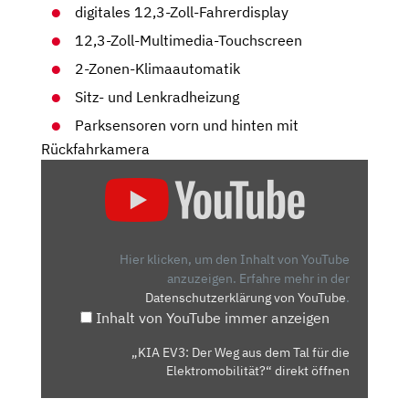
digitales 12,3-Zoll-Fahrerdisplay
12,3-Zoll-Multimedia-Touchscreen
2-Zonen-Klimaautomatik
Sitz- und Lenkradheizung
Parksensoren vorn und hinten mit
Rückfahrkamera
„KIA
EV3:
DER
WEG
AUS
Hier klicken, um den Inhalt von YouTube
DEM
anzuzeigen.
Erfahre mehr in der
Datenschutzerklärung von YouTube
.
TAL
Inhalt von YouTube immer anzeigen
FÜR
DIE
„KIA EV3: Der Weg aus dem Tal für die
ELEKTROMOBILITÄT?“
Elektromobilität?“ direkt öffnen
VON