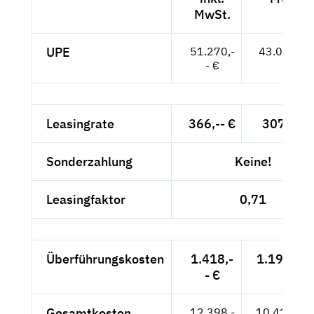
MwSt.
UPE
51.270,-
43.084,-- 
- €
Leasingrate
366,-- €
307,56 
Sonderzahlung
Keine!
Leasingfaktor
0,71
Überführungskosten
1.418,-
1.191,60 
- €
Gesamtkosten
12.398,-
10.418,49