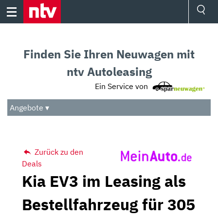
Skip
to
content
Ressorts
Sport
Finden Sie Ihren Neuwagen mit
Börse
Wetter
ntv Autoleasing
TV
Ein Service von
Video
Audio
Angebote ▾
Das Beste
Zurück zu den
Deals
Kia EV3 im Leasing als
Bestellfahrzeug für 305