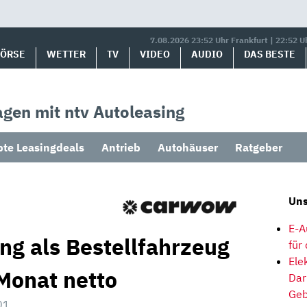
7.08.2026 23:52 Uhr Frankfurt | 22:52 U
BÖRSE
WETTER
TV
VIDEO
AUDIO
DAS BESTE
gen mit ntv Autoleasing
bte Leasingdeals
Antrieb
Autohäuser
Ratgeber
Uns
E-A
ng als Bestellfahrzeug
für
Ele
Monat netto
Dar
Geb
01