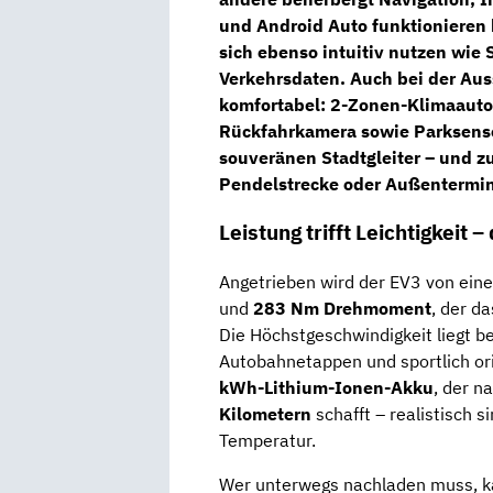
und Android Auto
funktionieren 
sich ebenso intuitiv nutzen wie 
Verkehrsdaten. Auch bei der Aus
komfortabel:
2-Zonen-Klimaauto
Rückfahrkamera
sowie
Parksens
souveränen Stadtgleiter – und z
Pendelstrecke oder Außentermi
Leistung trifft Leichtigkeit 
Angetrieben wird der EV3 von ei
und
283 Nm Drehmoment
, der d
Die Höchstgeschwindigkeit liegt b
Autobahnetappen und sportlich orie
kWh-Lithium-Ionen-Akku
, der n
Kilometern
schafft – realistisch s
Temperatur.
Wer unterwegs nachladen muss, 