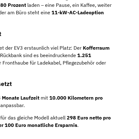
 80 Prozent
laden – eine Pause, ein Kaffee, weiter
oder am Büro steht eine
11-kW-AC-Ladeoption
t
t der EV3 erstaunlich viel Platz: Der
Kofferraum
r Rückbank sind es beeindruckende
1.251
r Fronthaube für Ladekabel, Pflegezubehör oder
setzt
 Monate Laufzeit
mit
10.000 Kilometern pro
l anpassbar.
für das gleiche Modell aktuell
298 Euro netto pro
er 100 Euro monatliche Ersparnis
.