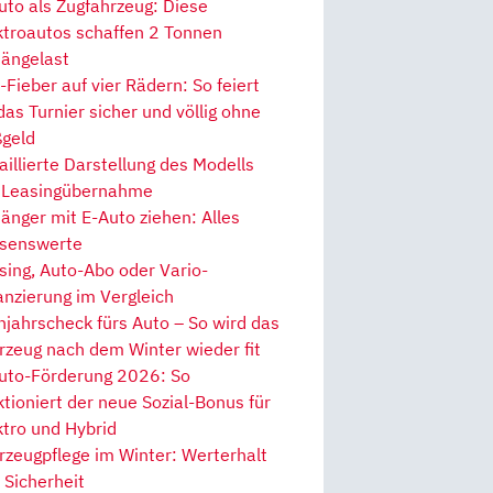
uto als Zugfahrzeug: Diese
ktroautos schaffen 2 Tonnen
ängelast
Fieber auf vier Rädern: So feiert
 das Turnier sicher und völlig ohne
geld
aillierte Darstellung des Modells
 Leasingübernahme
änger mit E-Auto ziehen: Alles
senswerte
sing, Auto-Abo oder Vario-
anzierung im Vergleich
hjahrscheck fürs Auto – So wird das
rzeug nach dem Winter wieder fit
uto-Förderung 2026: So
ktioniert der neue Sozial-Bonus für
ktro und Hybrid
rzeugpflege im Winter: Werterhalt
 Sicherheit