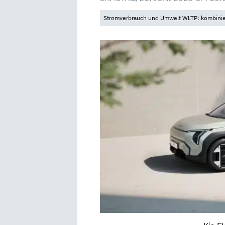
Stromverbrauch und Umwelt WLTP: kombinier