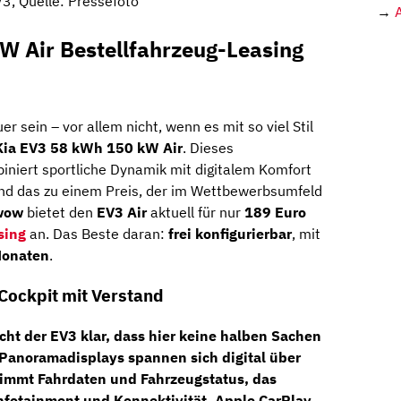
V3, Quelle: Pressefoto
→
W Air Bestellfahrzeug-Leasing
r sein – vor allem nicht, wenn es mit so viel Stil
Kia EV3 58 kWh 150 kW Air
. Dieses
iniert sportliche Dynamik mit digitalem Komfort
 Und das zu einem Preis, der im Wettbewerbsumfeld
wow
bietet den
EV3 Air
aktuell für nur
189 Euro
sing
an. Das Beste daran:
frei konfigurierbar
, mit
 Monaten
.
 Cockpit mit Verstand
ht der EV3 klar, dass hier keine halben Sachen
-Panoramadisplays
spannen sich digital über
nimmt Fahrdaten und Fahrzeugstatus, das
nfotainment und Konnektivität.
Apple CarPlay