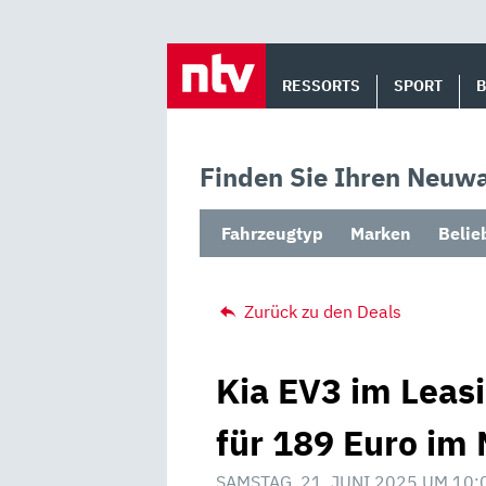
Skip
to
RESSORTS
SPORT
content
Finden Sie Ihren Neuwa
Fahrzeugtyp
Marken
Belie
Zurück zu den Deals
Kia EV3 im Leasi
für 189 Euro im 
SAMSTAG, 21. JUNI 2025 UM 10: