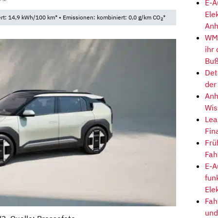
E-A
Ele
t: 14,9 kWh/100 km* • Emissionen: kombiniert: 0,0 g/km CO
*
2
Anh
WM-
ihr
Buß
Det
der
Anh
Wis
Lea
Fin
Frü
Fah
E-A
fun
Ele
Fah
und