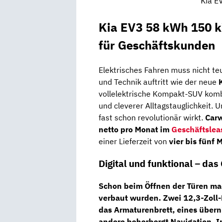
Kia E
Kia EV3 58 kWh 150 k
für Geschäftskunden
Elektrisches Fahren muss nicht teue
und Technik auftritt wie der neue
vollelektrische Kompakt-SUV komb
und cleverer Alltagstauglichkeit.
fast schon revolutionär wirkt.
Car
netto pro Monat im
Geschäftslea
einer Lieferzeit von
vier bis fünf
Digital und funktional – das
Schon beim Öffnen der Türen mac
verbaut wurden.
Zwei 12,3-Zoll
das Armaturenbrett, eines über
andere beherbergt Navigation, I