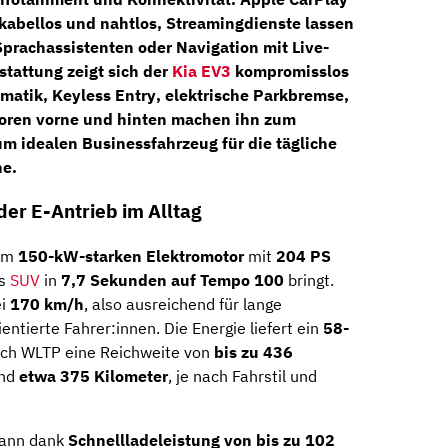
kabellos und nahtlos, Streamingdienste lassen
Sprachassistenten oder Navigation mit Live-
stattung zeigt sich der
Kia EV3
kompromisslos
matik
,
Keyless Entry
,
elektrische Parkbremse
,
oren vorne und hinten
machen ihn zum
um idealen Businessfahrzeug für die tägliche
ne.
– der E-Antrieb im Alltag
nem
150-kW-starken Elektromotor
mit
204 PS
as
SUV
in
7,7 Sekunden auf Tempo 100
bringt.
ei
170 km/h
, also ausreichend für lange
ntierte Fahrer:innen. Die Energie liefert ein
58-
ach WLTP eine Reichweite von
bis zu 436
ind
etwa 375 Kilometer
, je nach Fahrstil und
kann dank
Schnellladeleistung von bis zu 102