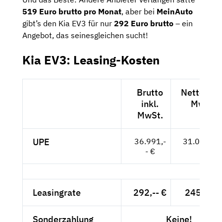
519 Euro brutto pro Monat
, aber bei
MeinAuto
gibt’s den Kia EV3 für nur
292 Euro brutto
– ein
Angebot, das seinesgleichen sucht!
Kia EV3: Leasing-Kosten
Brutto
Netto exkl
inkl.
MwSt.
MwSt.
UPE
36.991,-
31.085,-- 
- €
Leasingrate
292,-- €
245,38 €
Sonderzahlung
Keine!