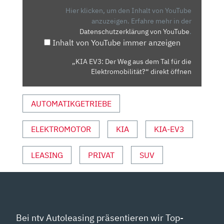
AUS
Hier klicken, um den Inhalt von YouTube
DEM
anzuzeigen.
Erfahre mehr in der
Datenschutzerklärung von YouTube
.
TAL
Inhalt von YouTube immer anzeigen
FÜR
DIE
„KIA EV3: Der Weg aus dem Tal für die
ELEKTROMOBILITÄT?“
Elektromobilität?“ direkt öffnen
VON
YOUTUBE
AUTOMATIKGETRIEBE
ANZEIGEN
ELEKTROMOTOR
KIA
KIA-EV3
LEASING
PRIVAT
SUV
Bei ntv Autoleasing präsentieren wir Top-