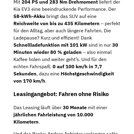
Mit
204 PS und 283 Nm Drehmoment
liefert der
Kia EV3 eine beeindruckende Performance. Der
58-kWh-Akku
bringt das SUV auf eine
Reichweite von bis zu 435 Kilometern
– perfekt
für den Alltag, aber auch längere Fahrten. Die
Ladepause? Kurz und effizient! Dank
Schnellladefunktion mit 101 kW
sind in nur
30
Minuten wieder 80 % geladen
– also einmal
Kaffee holen und weiter geht’s. Und für den
echten Fahrspaß:
0 auf 100 km/h in 7,7
Sekunden
, dazu eine
Höchstgeschwindigkeit
von 170 km/h
.
Leasingangebot: Fahren ohne Risiko
Das Leasing läuft über
30 Monate
mit einer
jährlichen Fahrleistung von 10.000
Kilometern
.
Und das Beste: Andere Anbieter verlangen satte