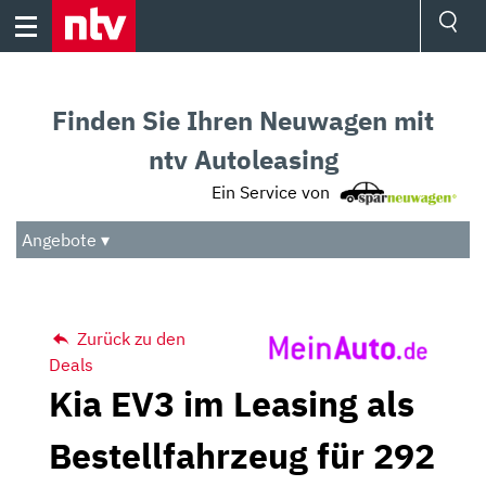
Skip
to
content
Ressorts
Sport
Finden Sie Ihren Neuwagen mit
Börse
Wetter
ntv Autoleasing
TV
Ein Service von
Video
Audio
Angebote ▾
Das Beste
Zurück zu den
Deals
Kia EV3 im Leasing als
Bestellfahrzeug für 292