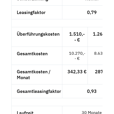
Leasingfaktor
0,79
Überführungskosten
1.510,-
1.268,91 
- €
Gesamtkosten
10.270,-
8.630,25 
- €
Gesamtkosten /
342,33 €
287,68 €
Monat
Gesamtleasingfaktor
0,93
Laufzeit
30 Monate