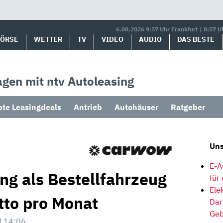
6.08.2026 9:57 Uhr Frankfurt | 8:57 U
BÖRSE
WETTER
TV
VIDEO
AUDIO
DAS BESTE
gen mit ntv Autoleasing
bte Leasingdeals
Antrieb
Autohäuser
Ratgeber
Uns
E-A
ng als Bestellfahrzeug
für
Ele
tto pro Monat
Dar
Geb
 14:06