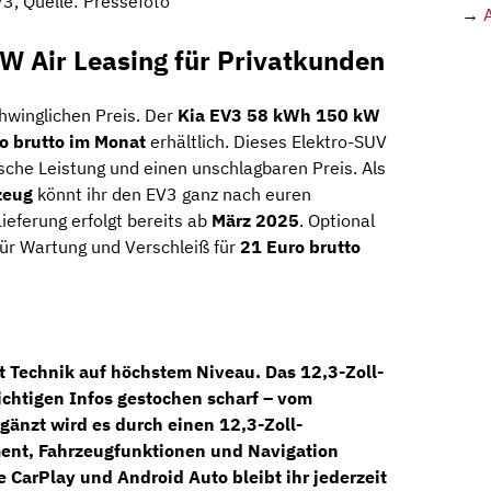
V3, Quelle: Pressefoto
→
W Air Leasing für Privatkunden
hwinglichen Preis. Der
Kia EV3 58 kWh 150 kW
o brutto im Monat
erhältlich. Dieses Elektro-SUV
che Leistung und einen unschlagbaren Preis. Als
zeug
könnt ihr den EV3 ganz nach euren
eferung erfolgt bereits ab
März 2025
. Optional
ür Wartung und Verschleiß für
21 Euro brutto
t Technik auf höchstem Niveau. Das
12,3-Zoll-
wichtigen Infos gestochen scharf – vom
rgänzt wird es durch einen
12,3-Zoll-
ment, Fahrzeugfunktionen und Navigation
e CarPlay
und
Android Auto
bleibt ihr jederzeit