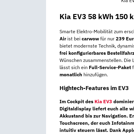
Kia E
Kia EV3 58 kWh 150 k
Smarte Elektro-Mobilität zum ersc
Air
ist bei
carwow
für nur
239 Eur
bietet modernste Technik, dynamis
frei konfigurierbares Bestellfahr
Wünschen zusammenstellen. Die Li
lässt sich ein
Full-Service-Paket
f
monatlich
hinzufügen.
Hightech-Features im EV3
Im Cockpit des
Kia EV3
dominier
Digitaldisplay
liefert euch alle 
Akkustand bis zur Navigation. E
Touchscreen
, der euch Infotain
intuitiv steuern lässt. Dank
Appl