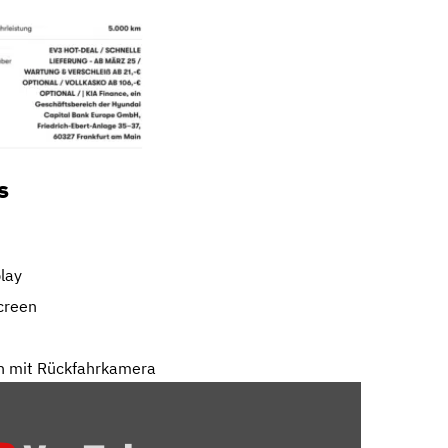
s
play
creen
n mit Rückfahrkamera