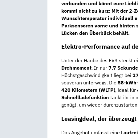
verbunden und könnt eure Liebli
kommt nicht zu kurz: Mit der
2-Z
Wunschtemperatur individuell e
Parksensoren vorne und hinten
s
Lücken den Überblick behält.
Elektro-Performance auf de
Unter der Haube des EV3 steckt e
Drehmoment
. In nur
7,7 Sekund
Höchstgeschwindigkeit liegt bei
1
souverän unterwegs. Die
58-kWh-
420 Kilometern (WLTP)
, ideal fü
Schnellladefunktion
tankt ihr in 
genügt, um wieder durchzustarten
Leasingdeal, der überzeugt
Das Angebot umfasst eine
Laufze