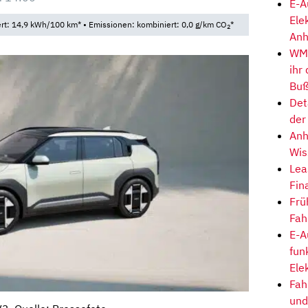
E-A
Ele
t: 14,9 kWh/100 km* • Emissionen: kombiniert: 0,0 g/km CO
*
2
Anh
WM-
ihr
Buß
Det
der
Anh
Wis
Lea
Fin
Frü
Fah
E-A
fun
Ele
Fah
und