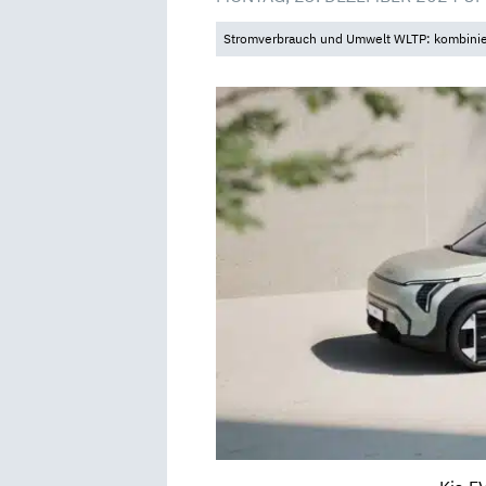
Stromverbrauch und Umwelt WLTP: kombinier