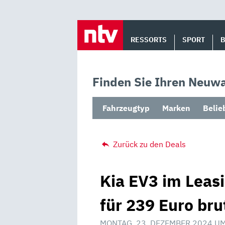
Skip
to
RESSORTS
SPORT
content
Finden Sie Ihren Neuwa
Fahrzeugtyp
Marken
Belie
Zurück zu den Deals
Kia EV3 im Leasi
für 239 Euro bru
MONTAG, 23. DEZEMBER 2024 UM