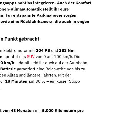
ngsapps nahtlos integrieren. Auch der Komfort
onen-Klimaautomatik
stellt ihr eure
in. Für entspannte Parkmanöver sorgen
owie eine
Rückfahrkamera
, die auch in engen
n Punkt gebracht
in Elektromotor mit
204 PS
und
283 Nm
en
sprintet das
SUV
von 0 auf 100 km/h. Die
70 km/h
– damit seid ihr auch auf der Autobahn
Batterie
garantiert eine Reichweite von bis zu
r den Alltag und längere Fahrten. Mit der
nur
18 Minuten
auf 80 % – ein kurzer Stopp
.
it von 48 Monaten
mit
5.000 Kilometern pro