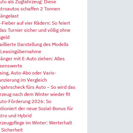
uto als Zugfahrzeug: Diese
ktroautos schaffen 2 Tonnen
ängelast
Fieber auf vier Rädern: So feiert
 das Turnier sicher und völlig ohne
geld
aillierte Darstellung des Modells
 Leasingübernahme
änger mit E-Auto ziehen: Alles
senswerte
sing, Auto-Abo oder Vario-
anzierung im Vergleich
hjahrscheck fürs Auto – So wird das
rzeug nach dem Winter wieder fit
uto-Förderung 2026: So
ktioniert der neue Sozial-Bonus für
ktro und Hybrid
rzeugpflege im Winter: Werterhalt
 Sicherheit