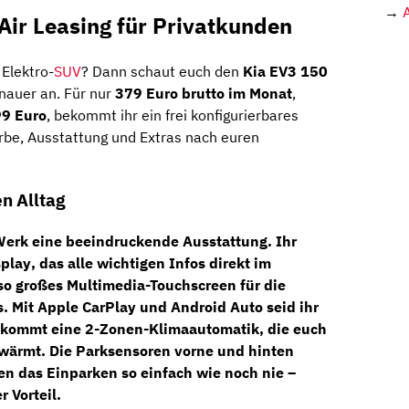
→
ir Leasing für Privatkunden
Elektro-
SUV
? Dann schaut euch den
Kia EV3 150
nauer an. Für nur
379 Euro brutto im Monat
,
99 Euro
, bekommt ihr ein frei konfigurierbares
Farbe, Ausstattung und Extras nach euren
n Alltag
Werk eine beeindruckende Ausstattung. Ihr
splay
, das alle wichtigen Infos direkt im
nso großes
Multimedia-Touchscreen
für die
s. Mit
Apple CarPlay
und
Android Auto
seid ihr
u kommt eine
2-Zonen-Klimaautomatik
, die euch
wärmt. Die
Parksensoren vorne und hinten
n das Einparken so einfach wie noch nie –
 Vorteil.