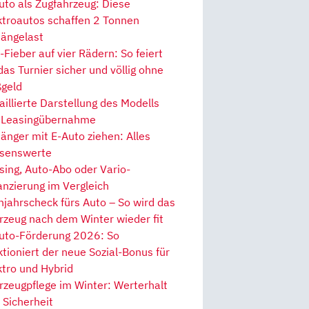
uto als Zugfahrzeug: Diese
ktroautos schaffen 2 Tonnen
ängelast
Fieber auf vier Rädern: So feiert
 das Turnier sicher und völlig ohne
geld
aillierte Darstellung des Modells
 Leasingübernahme
änger mit E-Auto ziehen: Alles
senswerte
sing, Auto-Abo oder Vario-
anzierung im Vergleich
hjahrscheck fürs Auto – So wird das
rzeug nach dem Winter wieder fit
uto-Förderung 2026: So
ktioniert der neue Sozial-Bonus für
ktro und Hybrid
rzeugpflege im Winter: Werterhalt
 Sicherheit