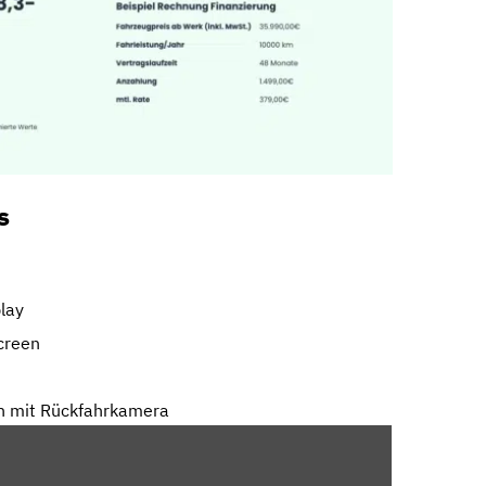
s
play
creen
n mit Rückfahrkamera