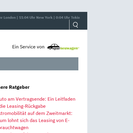
hr London | 11:04 Uhr New York | 0:04 Uhr Tokio
Ein Service von
ere Ratgeber
uto am Vertragsende: Ein Leitfaden
 die Leasing-Rückgabe
ktromobilität auf dem Zweitmarkt:
um lohnt sich das Leasing von E-
rauchtwagen