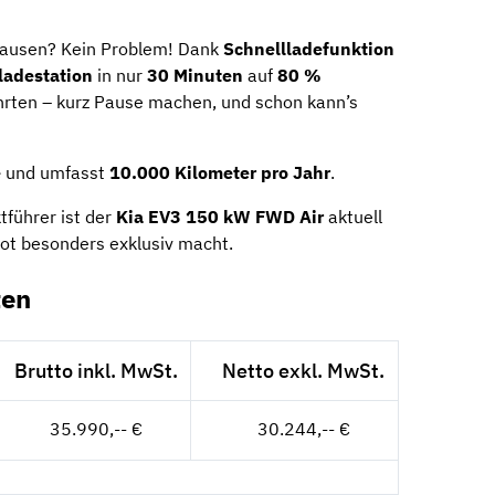
epausen? Kein Problem! Dank
Schnellladefunktion
ladestation
in nur
30 Minuten
auf
80 %
ahrten – kurz Pause machen, und schon kann’s
e
und umfasst
10.000 Kilometer pro Jahr
.
führer ist der
Kia EV3 150 kW FWD Air
aktuell
bot besonders exklusiv macht.
ten
Brutto inkl. MwSt.
Netto exkl. MwSt.
35.990,-- €
30.244,-- €