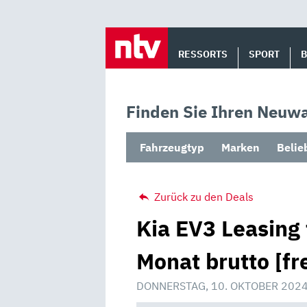
Skip
to
RESSORTS
SPORT
content
Finden Sie Ihren Neuwa
Fahrzeugtyp
Marken
Belie
Zurück zu den Deals
Kia EV3 Leasing 
Monat brutto [fr
DONNERSTAG, 10. OKTOBER 2024