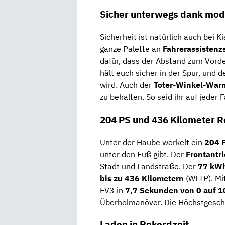
Sicher unterwegs dank mod
Sicherheit ist natürlich auch bei 
ganze Palette an
Fahrerassisten
dafür, dass der Abstand zum Vor
hält euch sicher in der Spur, und d
wird. Auch der
Toter-Winkel-War
zu behalten. So seid ihr auf jeder
204 PS und 436 Kilometer R
Unter der Haube werkelt ein
204 
unter den Fuß gibt. Der
Frontantr
Stadt und Landstraße. Der
77 kW
bis zu 436 Kilometern
(WLTP). M
EV3 in
7,7 Sekunden von 0 auf 
Überholmanöver. Die Höchstgeschw
Laden in Rekordzeit