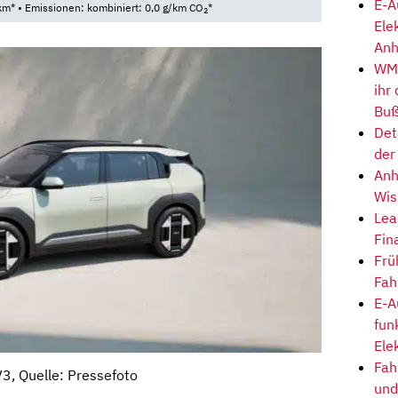
E-A
m* • Emissionen: kombiniert: 0,0 g/km CO
*
2
Ele
Anh
WM-
ihr
Buß
Det
der
Anh
Wis
Lea
Fin
Frü
Fah
E-A
fun
Ele
Fah
V3, Quelle: Pressefoto
und