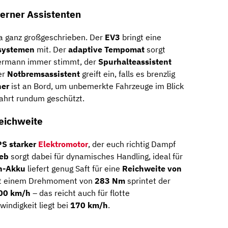
erner Assistenten
Kia ganz großgeschrieben. Der
EV3
bringt eine
zsystemen
mit. Der
adaptive Tempomat
sorgt
dermann immer stimmt, der
Spurhalteassistent
er
Notbremsassistent
greift ein, falls es brenzlig
ner
ist an Bord, um unbemerkte Fahrzeuge im Blick
 Fahrt rundum geschützt.
eichweite
PS starker
Elektromotor
, der euch richtig Dampf
ieb
sorgt dabei für dynamisches Handling, ideal für
h-Akku
liefert genug Saft für eine
Reichweite von
it einem Drehmoment von
283 Nm
sprintet der
100 km/h
– das reicht auch für flotte
indigkeit liegt bei
170 km/h
.