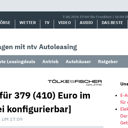
7.08.2026 17:04 Uhr Frankfurt | 16:04 U
BÖRSE
WETTER
TV
VIDEO
AUDIO
DAS BESTE
gen mit ntv Autoleasing
bte Leasingdeals
Antrieb
Autohäuser
Ratgeber
Uns
für 379 (410) Euro im
E-A
für
ei konfigurierbar]
Ele
Dar
 UM 17:09
Geb