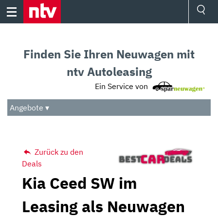
Skip
to
content
Ressorts
Sport
Finden Sie Ihren Neuwagen mit
Börse
Wetter
ntv Autoleasing
TV
Ein Service von
Video
Audio
Angebote ▾
Das Beste
Zurück zu den
Deals
Kia Ceed SW im
Leasing als Neuwagen