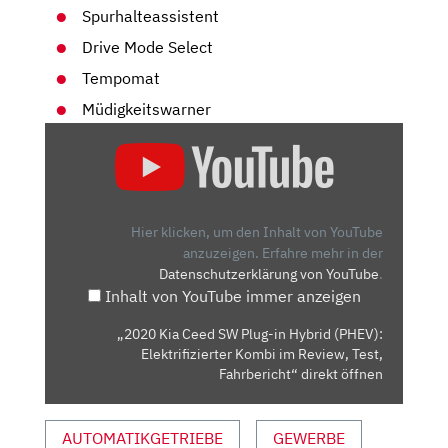
Spurhalteassistent
Drive Mode Select
Tempomat
Müdigkeitswarner
„2020
KIA
CEED
SW
PLUG-
Hier klicken, um den Inhalt von YouTube
IN
anzuzeigen.
Erfahre mehr in der
Datenschutzerklärung von YouTube
.
HYBRID
Inhalt von YouTube immer anzeigen
(PHEV):
ELEKTRIFIZIERTER
„2020 Kia Ceed SW Plug-in Hybrid (PHEV):
KOMBI
Elektrifizierter Kombi im Review, Test,
IM
Fahrbericht“ direkt öffnen
REVIEW,
TEST,
AUTOMATIKGETRIEBE
GEWERBE
FAHRBERICHT“