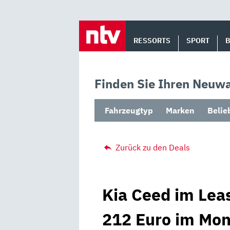
Skip
to
RESSORTS
SPORT
content
Finden Sie Ihren Neuwa
Fahrzeugtyp
Marken
Belie
Zurück zu den Deals
Kia Ceed im Lea
212 Euro im Mona