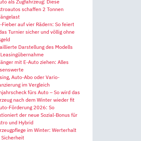
uto als Zugfahrzeug: Diese
ktroautos schaffen 2 Tonnen
ängelast
Fieber auf vier Rädern: So feiert
 das Turnier sicher und völlig ohne
geld
aillierte Darstellung des Modells
 Leasingübernahme
änger mit E-Auto ziehen: Alles
senswerte
sing, Auto-Abo oder Vario-
anzierung im Vergleich
hjahrscheck fürs Auto – So wird das
rzeug nach dem Winter wieder fit
uto-Förderung 2026: So
ktioniert der neue Sozial-Bonus für
ktro und Hybrid
rzeugpflege im Winter: Werterhalt
 Sicherheit