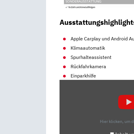
Ausstattungshighlight
Apple Carplay und Android A
Klimaautomatik
Spurhalteassistent
Rückfahrkamera
Einparkhilfe
„KIA
CEED
FACELIFT
(2021)
| VIELE
ASSISTENTEN
Hier klicken, um 
IM
FRISCHEN