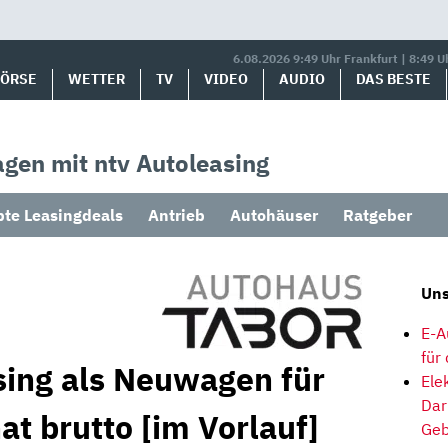
6.08.2026 9:49 Uhr Frankfurt | 8:49 U
BÖRSE
WETTER
TV
VIDEO
AUDIO
DAS BESTE
gen mit ntv Autoleasing
bte Leasingdeals
Antrieb
Autohäuser
Ratgeber
Uns
E-A
für
sing als Neuwagen für
Ele
Dar
t brutto [im Vorlauf]
Geb