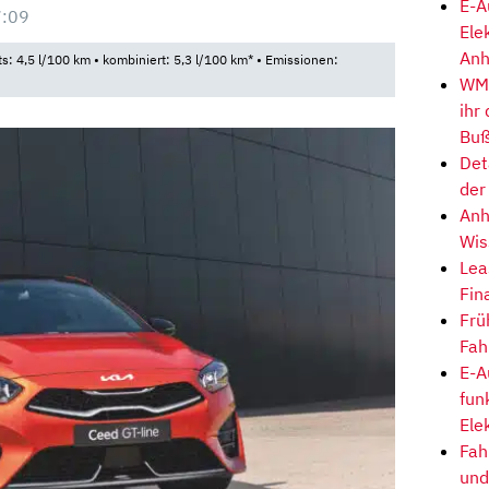
E-A
7:09
Ele
Anh
ts: 4,5 l/100 km • kombiniert: 5,3 l/100 km* • Emissionen:
WM-
ihr
Buß
Det
der
Anh
Wis
Lea
Fin
Frü
Fah
E-A
fun
Ele
Fah
und