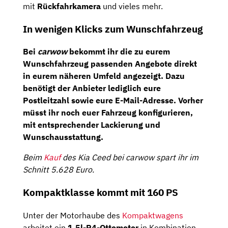
mit
Rückfahrkamera
und vieles mehr.
In wenigen Klicks zum Wunschfahrzeug
Bei
carwow
bekommt ihr die zu eurem
Wunschfahrzeug passenden Angebote direkt
in eurem näheren Umfeld angezeigt. Dazu
benötigt der Anbieter lediglich eure
Postleitzahl sowie eure E-Mail-Adresse. Vorher
müsst ihr noch euer Fahrzeug konfigurieren,
mit entsprechender Lackierung und
Wunschausstattung.
Beim
Kauf
des Kia Ceed bei carwow spart ihr im
Schnitt 5.628 Euro.
Kompaktklasse kommt mit 160 PS
Unter der Motorhaube des
Kompaktwagens
arbeitet ein
1,5l-R4-Ottomotor
in Kombination