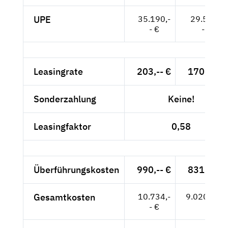
UPE
35.190,-
29.571,-
- €
- €
Leasingrate
203,-- €
170,59 €
Sonderzahlung
Keine!
Leasingfaktor
0,58
Überführungskosten
990,-- €
831,93 €
Gesamtkosten
10.734,-
9.020,17 €
- €