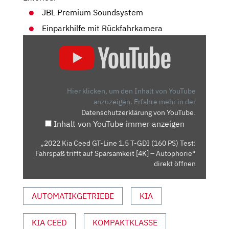
JBL Premium Soundsystem
Einparkhilfe mit Rückfahrkamera
„2022
KIA
CEED
GT-
LINE
Hier klicken, um den Inhalt von YouTube
1.5
anzuzeigen.
Erfahre mehr in der
Datenschutzerklärung von YouTube
.
T-
Inhalt von YouTube immer anzeigen
GDI
(160
„2022 Kia Ceed GT-Line 1.5 T-GDI (160 PS) Test:
PS)
Fahrspaß trifft auf Sparsamkeit [4K] – Autophorie“
TEST:
direkt öffnen
FAHRSPASS T
RIFFT A
AUTOMATIKGETRIEBE
KIA
UF S
PARSAMKEIT [
KIA CEED
KOMPAKTKLASSE
4K] –