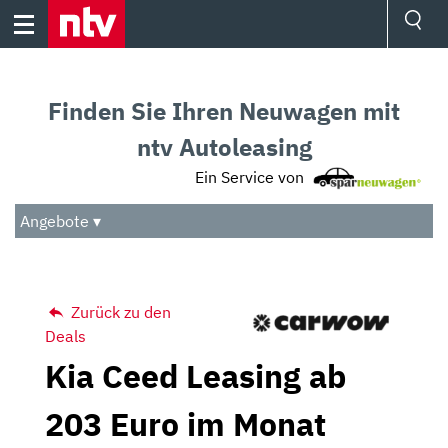
Skip
to
content
Ressorts
Sport
Finden Sie Ihren Neuwagen mit
Börse
Wetter
ntv Autoleasing
TV
Ein Service von
Video
Audio
Angebote ▾
Das Beste
Zurück zu den
Deals
Kia Ceed Leasing ab
203 Euro im Monat