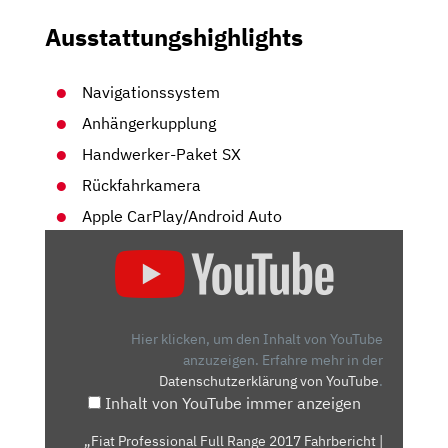
Ausstattungshighlights
Navigationssystem
Anhängerkupplung
Handwerker-Paket SX
Rückfahrkamera
Apple CarPlay/Android Auto
„FIAT
PROFESSIONAL
FULL
RANGE
2017
Hier klicken, um den Inhalt von YouTube
FAHRBERICHT
anzuzeigen.
Erfahre mehr in der
Datenschutzerklärung von YouTube
.
|
Inhalt von YouTube immer anzeigen
AUTOMOTOTV
DEUTSCH“
„Fiat Professional Full Range 2017 Fahrbericht |