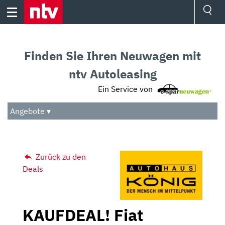
Skip
to
content
Ressorts
Sport
Finden Sie Ihren Neuwagen mit
Börse
Wetter
ntv Autoleasing
TV
Ein Service von
Video
Audio
Angebote ▾
Das Beste
Zurück zu den
Deals
KAUFDEAL! Fiat