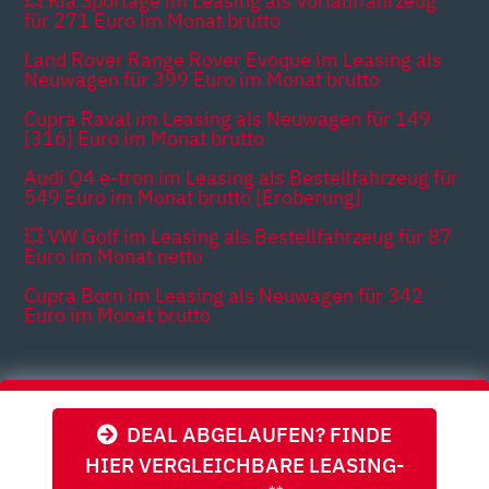
💥 Kia Sportage im Leasing als Vorlauffahrzeug
für 271 Euro im Monat brutto
Land Rover Range Rover Evoque im Leasing als
Neuwagen für 399 Euro im Monat brutto
Cupra Raval im Leasing als Neuwagen für 149
[316] Euro im Monat brutto
Audi Q4 e-tron im Leasing als Bestellfahrzeug für
549 Euro im Monat brutto [Eroberung]
💥 VW Golf im Leasing als Bestellfahrzeug für 87
Euro im Monat netto
Cupra Born im Leasing als Neuwagen für 342
Euro im Monat brutto
Themen
DEAL ABGELAUFEN? FINDE
HIER VERGLEICHBARE LEASING-