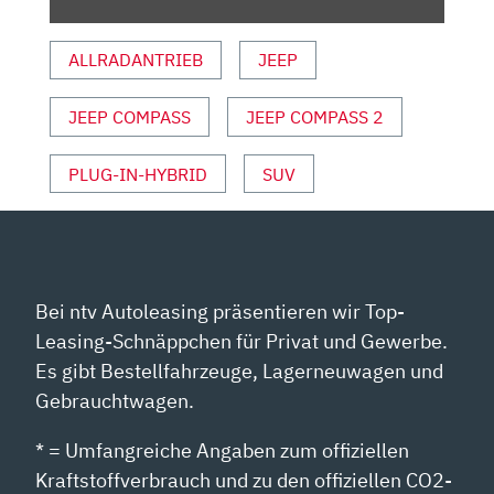
DIE
PHEV-
ALLRADANTRIEB
JEEP
REVOLUTION?
FAHRBERICHT
JEEP COMPASS
JEEP COMPASS 2
|
REVIEW
|
PLUG-IN-HYBRID
SUV
TEST“
VON
YOUTUBE
ANZEIGEN
Bei ntv Autoleasing präsentieren wir Top-
Leasing-Schnäppchen für Privat und Gewerbe.
Es gibt Bestellfahrzeuge, Lagerneuwagen und
Gebrauchtwagen.
* = Umfangreiche Angaben zum offiziellen
Kraftstoffverbrauch und zu den offiziellen CO2-