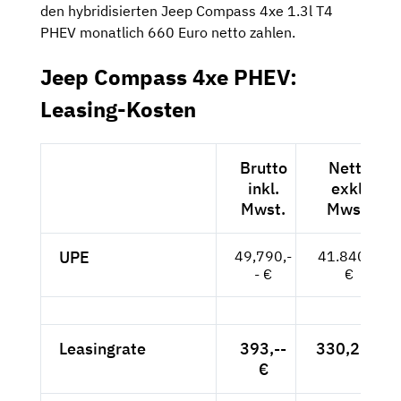
den hybridisierten Jeep Compass 4xe 1.3l T4
PHEV monatlich 660 Euro netto zahlen.
Jeep Compass 4xe PHEV:
Leasing-Kosten
Brutto
Netto
inkl.
exkl.
Mwst.
Mwst.
UPE
49,790,-
41.840,--
- €
€
Leasingrate
393,--
330,25 €
€