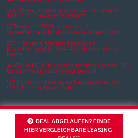
Seat Arona im Leasing als Vorlauffahrzeug für
189 [217] Euro im Monat brutto
💥 Peugeot e-5008 im Leasing als
Vorlauffahrzeug für 403 Euro im Monat brutto
VW Multivan eHybrid im Leasing als
Bestellfahrzeug für 364 [433] Euro im Monat
brutto
🔥 VW Golf GTE im Leasing als Newuagen für 185
Euro im Monat netto [8-fach bereift]
VW ID. Polo im Leasing als Neuwagen für 169
(294) Euro im Monat brutto
Themen
DEAL ABGELAUFEN? FINDE
HIER VERGLEICHBARE LEASING-
**
Zapdos | Bilder von Autos dienen der Illustration und können vom