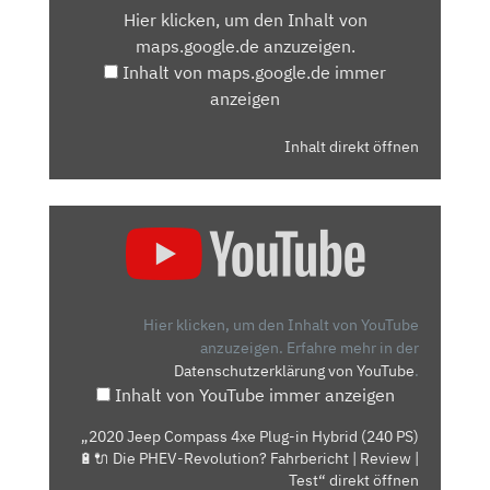
Hier klicken, um den Inhalt von
MAPS.GOOGLE.DE
maps.google.de anzuzeigen.
ANZEIGEN
Inhalt von maps.google.de immer
anzeigen
Inhalt direkt öffnen
„2020
JEEP
COMPASS
4XE
PLUG-
Hier klicken, um den Inhalt von YouTube
IN
anzuzeigen.
Erfahre mehr in der
Datenschutzerklärung von YouTube
.
HYBRID
Inhalt von YouTube immer anzeigen
(240
PS)
„2020 Jeep Compass 4xe Plug-in Hybrid (240 PS)
🔋
🔋🔌 Die PHEV-Revolution? Fahrbericht | Review |
🔌
Test“ direkt öffnen