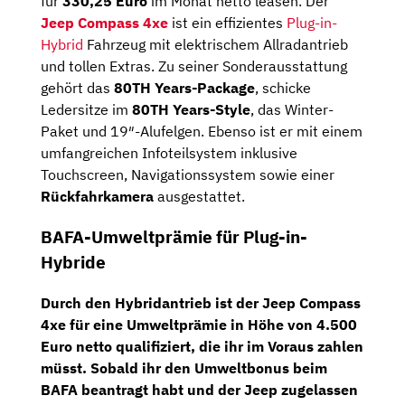
für
330,25 Euro
im Monat netto leasen. Der
Jeep Compass 4xe
ist ein effizientes
Plug-in-
Hybrid
Fahrzeug mit elektrischem Allradantrieb
und tollen Extras. Zu seiner Sonderausstattung
gehört das
80TH Years-Package
, schicke
Ledersitze im
80TH Years-Style
, das Winter-
Paket und 19″-Alufelgen. Ebenso ist er mit einem
umfangreichen Infoteilsystem inklusive
Touchscreen, Navigationssystem sowie einer
Rückfahrkamera
ausgestattet.
BAFA-Umweltprämie für Plug-in-
Hybride
Durch den Hybridantrieb ist der Jeep Compass
4xe für eine
Umweltprämie in Höhe von 4.500
Euro netto qualifiziert
, die ihr im Voraus zahlen
müsst. Sobald ihr den Umweltbonus beim
BAFA beantragt habt und der Jeep zugelassen