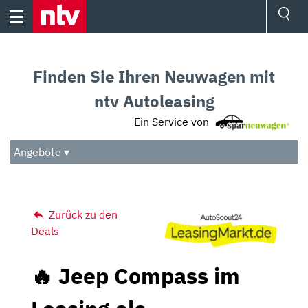
Skip
to
content
Ressorts
Sport
Finden Sie Ihren Neuwagen mit
Börse
Wetter
ntv Autoleasing
TV
Ein Service von
Video
Audio
Angebote ▾
Das Beste
Zurück zu den
Deals
🔥 Jeep Compass im