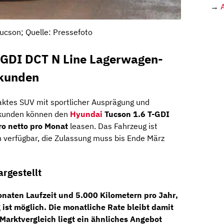
→
ucson; Quelle: Pressefoto
-GDI DCT N Line Lagerwagen-
skunden
aktes SUV mit sportlicher Ausprägung und
skunden können den
Hyundai
Tucson 1.6 T-GDI
ro netto pro Monat
leasen. Das Fahrzeug ist
n verfügbar, die Zulassung muss bis Ende März
argestellt
naten Laufzeit
und
5.000 Kilometern pro Jahr
,
ist möglich. Die monatliche Rate bleibt damit
Marktvergleich liegt ein ähnliches Angebot