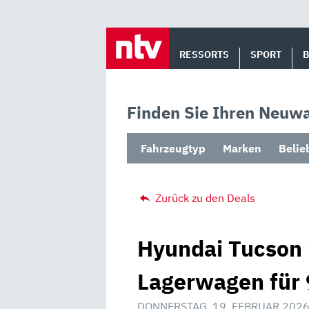
Skip
to
RESSORTS
SPORT
content
Finden Sie Ihren Neuwa
Fahrzeugtyp
Marken
Belie
Zurück zu den Deals
Hyundai Tucson 
Lagerwagen für 
DONNERSTAG, 19. FEBRUAR 2026