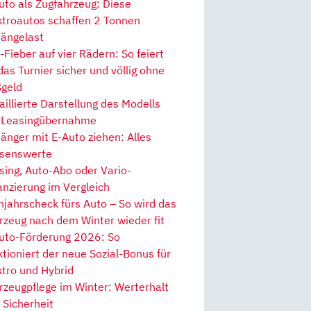
uto als Zugfahrzeug: Diese
ktroautos schaffen 2 Tonnen
ängelast
Fieber auf vier Rädern: So feiert
 das Turnier sicher und völlig ohne
geld
aillierte Darstellung des Modells
 Leasingübernahme
änger mit E-Auto ziehen: Alles
senswerte
sing, Auto-Abo oder Vario-
anzierung im Vergleich
hjahrscheck fürs Auto – So wird das
rzeug nach dem Winter wieder fit
uto-Förderung 2026: So
ktioniert der neue Sozial-Bonus für
ktro und Hybrid
rzeugpflege im Winter: Werterhalt
 Sicherheit