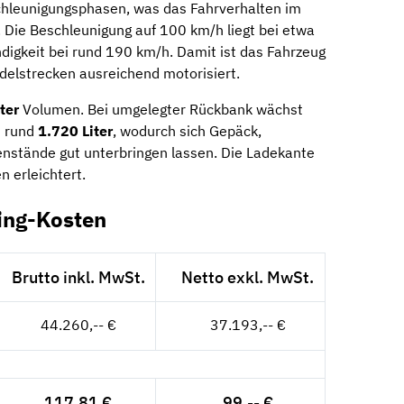
chleunigungsphasen, was das Fahrverhalten im
 Die Beschleunigung auf 100 km/h liegt bei etwa
igkeit bei rund 190 km/h. Damit ist das Fahrzeug
delstrecken ausreichend motorisiert.
ter
Volumen. Bei umgelegter Rückbank wächst
u rund
1.720 Liter
, wodurch sich Gepäck,
enstände gut unterbringen lassen. Die Ladekante
n erleichtert.
ing-Kosten
Brutto inkl. MwSt.
Netto exkl. MwSt.
44.260,-- €
37.193,-- €
117,81 €
99,-- €