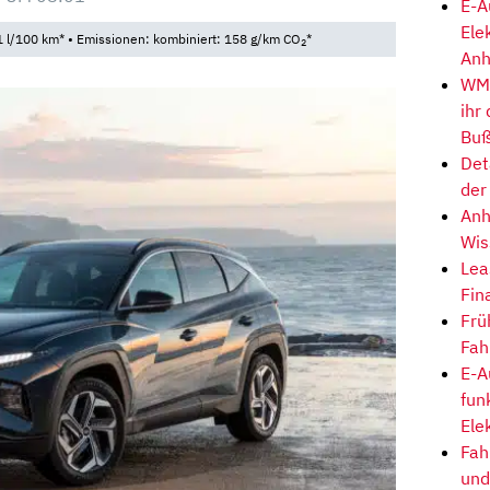
E-A
Ele
 l/100 km* • Emissionen: kombiniert: 158 g/km CO
*
2
Anh
WM-
ihr
Buß
Det
der
Anh
Wis
Lea
Fin
Frü
Fah
E-A
fun
Ele
Fah
und