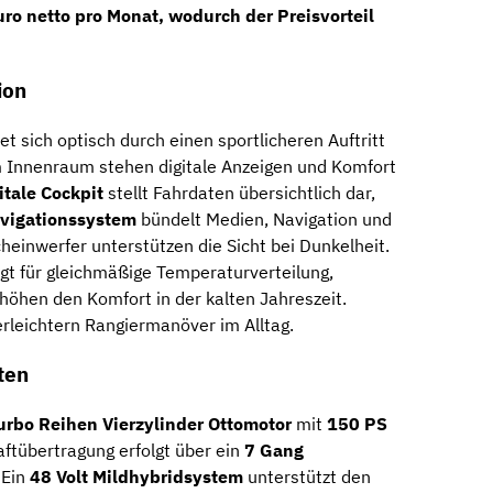
ro netto pro Monat
, wodurch der Preisvorteil
ion
t sich optisch durch einen sportlicheren Auftritt
 Innenraum stehen digitale Anzeigen und Komfort
itale Cockpit
stellt Fahrdaten übersichtlich dar,
avigationssystem
bündelt Medien, Navigation und
heinwerfer unterstützen die Sicht bei Dunkelheit.
gt für gleichmäßige Temperaturverteilung,
höhen den Komfort in der kalten Jahreszeit.
rleichtern Rangiermanöver im Alltag.
ten
Turbo Reihen Vierzylinder Ottomotor
mit
150 PS
raftübertragung erfolgt über ein
7 Gang
 Ein
48 Volt Mildhybridsystem
unterstützt den