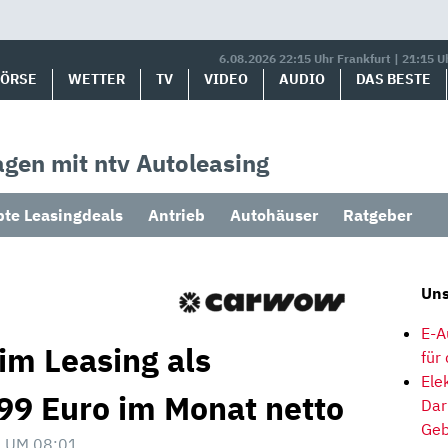
6.08.2026 22:15 Uhr Frankfurt | 21:15 U
BÖRSE
WETTER
TV
VIDEO
AUDIO
DAS BESTE
gen mit ntv Autoleasing
bte Leasingdeals
Antrieb
Autohäuser
Ratgeber
Uns
E-A
im Leasing als
für
Ele
99 Euro im Monat netto
Dar
Geb
 UM 08:01