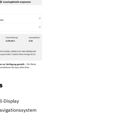
s
ll-Display
Navigationssystem