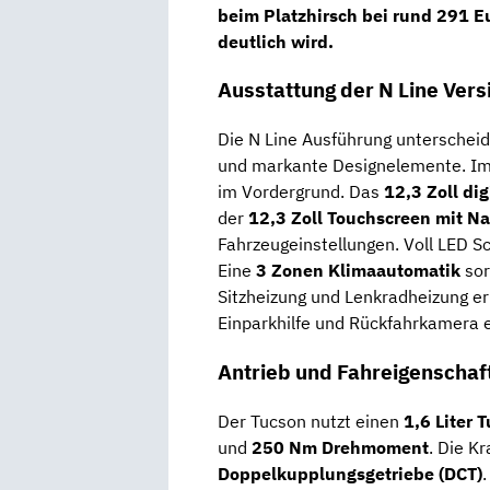
beim Platzhirsch bei rund
291 Eu
deutlich wird.
Ausstattung der N Line Vers
Die N Line Ausführung unterscheide
und markante Designelemente. Im
im Vordergrund. Das
12,3 Zoll dig
der
12,3 Zoll Touchscreen mit N
Fahrzeugeinstellungen. Voll LED Sc
Eine
3 Zonen Klimaautomatik
sor
Sitzheizung und Lenkradheizung er
Einparkhilfe und Rückfahrkamera e
Antrieb und Fahreigenschaf
Der Tucson nutzt einen
1,6 Liter 
und
250 Nm Drehmoment
. Die K
Doppelkupplungsgetriebe (DCT)
.