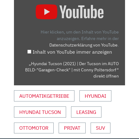
„HYUNDAI
TUCSON
(2021)
| DER
TUCSON
Hier klicken, um den Inhalt von YouTube
IM
anzuzeigen.
Erfahre mehr in der
Datenschutzerklärung von YouTube
.
AUTO
Inhalt von YouTube immer anzeigen
BILD-
"GARAGEN-
„Hyundai Tucson (2021) | Der Tucson im AUTO
CHECK"
BILD-"Garagen-Check" | mit Conny Poltersdorf“
|
direkt öffnen
MIT
CONNY
AUTOMATIKGETRIEBE
HYUNDAI
POLTERSDORF“
VON
HYUNDAI TUCSON
LEASING
YOUTUBE
ANZEIGEN
OTTOMOTOR
PRIVAT
SUV