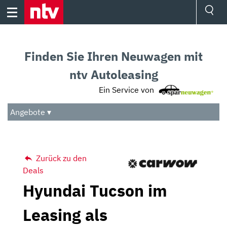
Skip
to
content
Ressorts
Sport
Finden Sie Ihren Neuwagen mit
Börse
Wetter
ntv Autoleasing
TV
Ein Service von
Video
Audio
Angebote ▾
Das Beste
Zurück zu den
Deals
Hyundai Tucson im
Leasing als