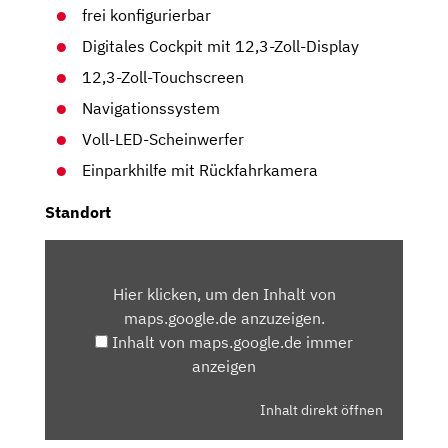
frei konfigurierbar
Digitales Cockpit mit 12,3-Zoll-Display
12,3-Zoll-Touchscreen
Navigationssystem
Voll-LED-Scheinwerfer
Einparkhilfe mit Rückfahrkamera
Standort
INHALT
VON
Hier klicken, um den Inhalt von
MAPS.GOOGLE.DE
maps.google.de anzuzeigen.
ANZEIGEN
Inhalt von maps.google.de immer
anzeigen
Inhalt direkt öffnen