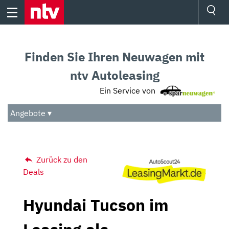
Skip
to
content
Ressorts
Sport
Finden Sie Ihren Neuwagen mit
Börse
Wetter
ntv Autoleasing
TV
Ein Service von
Video
Audio
Angebote ▾
Das Beste
Zurück zu den
Deals
Hyundai Tucson im