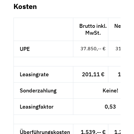
Kosten
Brutto inkl.
Netto e
MwSt.
MwSt
UPE
37.850,-- €
31.807,-
Leasingrate
201,11 €
169,--
Sonderzahlung
Keine!
Leasingfaktor
0,53
Überführungskosten
1.539,-- €
1.293,2