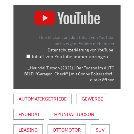
„HYUNDAI
TUCSON
(2021)
| DER
TUCSON
Hier klicken, um den Inhalt von YouTube
IM
anzuzeigen.
Erfahre mehr in der
Datenschutzerklärung von YouTube
.
AUTO
Inhalt von YouTube immer anzeigen
BILD-
"GARAGEN-
„Hyundai Tucson (2021) | Der Tucson im AUTO
CHECK"
BILD-"Garagen-Check" | mit Conny Poltersdorf“
|
direkt öffnen
MIT
CONNY
AUTOMATIKGETRIEBE
GEWERBE
POLTERSDORF“
VON
HYUNDAI
HYUNDAI TUCSON
YOUTUBE
ANZEIGEN
LEASING
OTTOMOTOR
SUV