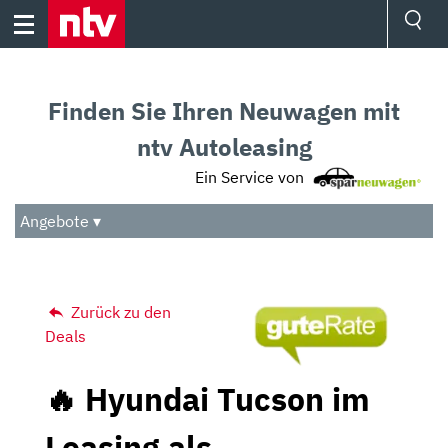
Skip
to
content
Ressorts
Sport
Finden Sie Ihren Neuwagen mit
Börse
Wetter
ntv Autoleasing
TV
Ein Service von
Video
Audio
Angebote ▾
Das Beste
Zurück zu den
Deals
🔥 Hyundai Tucson im
Leasing als