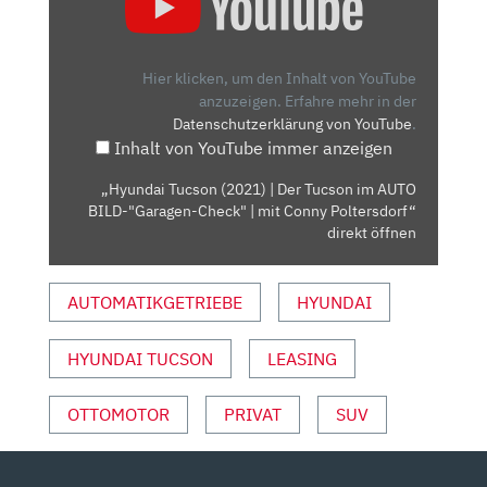
(2021)
| DER
TUCSON
Hier klicken, um den Inhalt von YouTube
IM
anzuzeigen.
Erfahre mehr in der
Datenschutzerklärung von YouTube
.
AUTO
Inhalt von YouTube immer anzeigen
BILD-
"GARAGEN-
„Hyundai Tucson (2021) | Der Tucson im AUTO
CHECK"
BILD-"Garagen-Check" | mit Conny Poltersdorf“
|
direkt öffnen
MIT
CONNY
AUTOMATIKGETRIEBE
HYUNDAI
POLTERSDORF“
VON
HYUNDAI TUCSON
LEASING
YOUTUBE
ANZEIGEN
OTTOMOTOR
PRIVAT
SUV