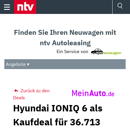
Skip
to
content
Ressorts
Sport
Finden Sie Ihren Neuwagen mit
Börse
Wetter
ntv Autoleasing
TV
Ein Service von
Video
Audio
Angebote ▾
Das Beste
Zurück zu den
Deals
Hyundai IONIQ 6 als
Kaufdeal für 36.713