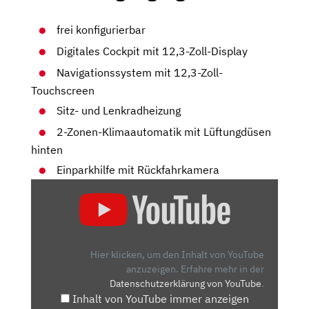
frei konfigurierbar
Digitales Cockpit mit 12,3-Zoll-Display
Navigationssystem mit 12,3-Zoll-
Touchscreen
Sitz- und Lenkradheizung
2-Zonen-Klimaautomatik mit Lüftungdüsen
hinten
Einparkhilfe mit Rückfahrkamera
„ELEGANT,
SPORTLICH
&
EINFACH
BESSER:
Hier klicken, um den Inhalt von YouTube
DER
anzuzeigen.
Erfahre mehr in der
Datenschutzerklärung von YouTube
.
NEUE
Inhalt von YouTube immer anzeigen
🔋