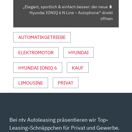
HYUNDAI
„Elegant, sportlich & einfach besser: der neue 🔋
IONIQ
Hyundai IONIQ 6 N Line – Autophorie“ direkt
6
öffnen
N
LINE
AUTOMATIKGETRIEBE
–
AUTOPHORIE“
ELEKTROMOTOR
HYUNDAI
VON
YOUTUBE
ANZEIGEN
HYUNDAI IONIQ 6
KAUF
LIMOUSINE
PRIVAT
Bei ntv Autoleasing präsentieren wir Top-
Leasing-Schnäppchen für Privat und Gewerbe.