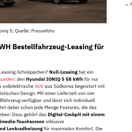
→
oniq 5; Quelle: Pressefoto
WH Bestellfahrzeug-Leasing für
 Leasing-Schnäppchen?
Null-Leasing
hat ein
kunden
: den
Hyundai IONIQ 5 58 kWh
für nur
s vollelektrische
SUV
aus Südkorea begeistert mit
tischen Design. Mit einer Lieferzeit von vier
lfahrzeug verfügbar und lässt sich individuell
etet dabei schon jede Menge Features, die das
heben. Dazu gehört das
Digital-Cockpit mit einem
imedia-Touchscreen
inklusive
und Lenkradheizung
für maximalen Komfort. Die