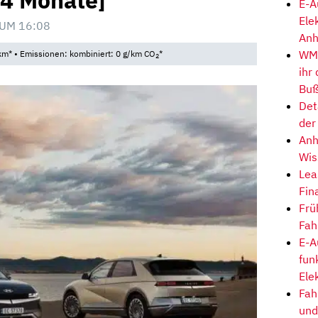
t 4 Monate]
E-A
Ele
 UM 16:08
Anh
WM-
km* • Emissionen: kombiniert: 0 g/km CO
*
2
ihr
Buß
Det
der
Anh
Wis
Lea
Fin
Frü
Fah
E-A
fun
Ele
Fah
und