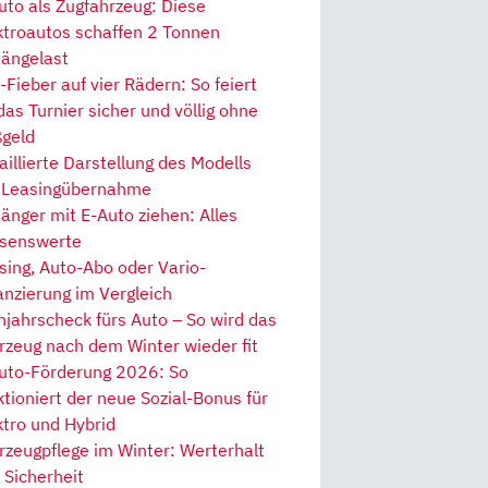
uto als Zugfahrzeug: Diese
ktroautos schaffen 2 Tonnen
ängelast
Fieber auf vier Rädern: So feiert
 das Turnier sicher und völlig ohne
geld
aillierte Darstellung des Modells
 Leasingübernahme
änger mit E-Auto ziehen: Alles
senswerte
sing, Auto-Abo oder Vario-
anzierung im Vergleich
hjahrscheck fürs Auto – So wird das
rzeug nach dem Winter wieder fit
uto-Förderung 2026: So
ktioniert der neue Sozial-Bonus für
ktro und Hybrid
rzeugpflege im Winter: Werterhalt
 Sicherheit