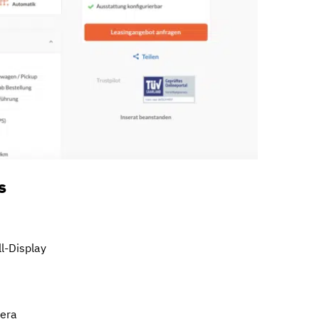
s
ll-Display
mera