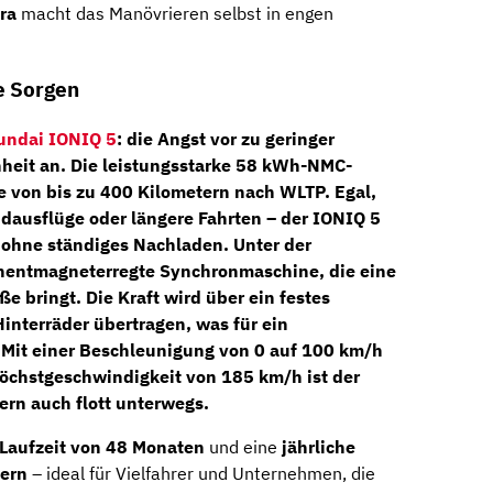
ra
macht das Manövrieren selbst in engen
e Sorgen
undai IONIQ 5
: die Angst vor zu geringer
heit an. Die leistungsstarke
58 kWh-NMC-
e von bis zu 400 Kilometern
nach WLTP. Egal,
dausflüge oder längere Fahrten – der IONIQ 5
, ohne ständiges Nachladen. Unter der
entmagneterregte Synchronmaschine
, die eine
ße bringt. Die Kraft wird über ein festes
Hinterräder
übertragen, was für ein
 Mit einer
Beschleunigung von 0 auf 100 km/h
öchstgeschwindigkeit von 185 km/h
ist der
dern auch flott unterwegs.
Laufzeit von 48 Monaten
und eine
jährliche
tern
– ideal für Vielfahrer und Unternehmen, die