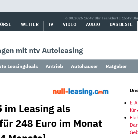
6.08.2026 16:47 Uhr Frankfurt | 15:47 Uh
BÖRSE
WETTER
TV
VIDEO
AUDIO
DAS BESTE
gen mit ntv Autoleasing
bte Leasingdeals
Antrieb
Autohäuser
Ratgeber
Uns
E-A
 im Leasing als
für
Ele
 für 248 Euro im Monat
Dar
Geb