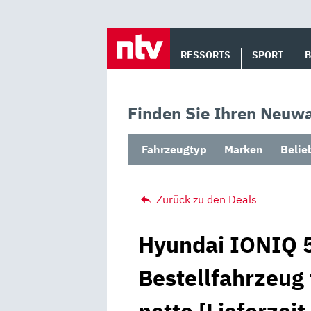
Skip
to
RESSORTS
SPORT
content
Finden Sie Ihren Neuwa
Fahrzeugtyp
Marken
Belie
Zurück zu den Deals
Hyundai IONIQ 5
Bestellfahrzeug