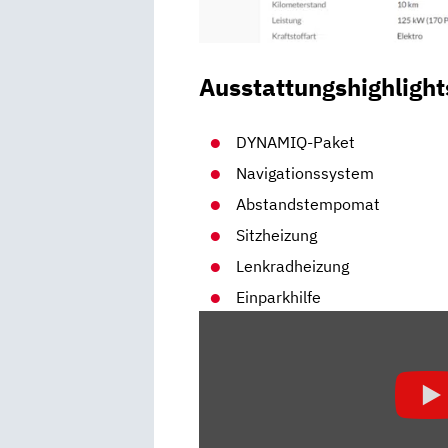
Ausstattungshighlight
DYNAMIQ-Paket
Navigationssystem
Abstandstempomat
Sitzheizung
Lenkradheizung
Einparkhilfe
„HYUNDAI
IONIQ
5:
DESHALB
HAT
ER