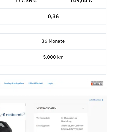
177,36 €
149,04 €
0,36
36 Monate
5.000 km