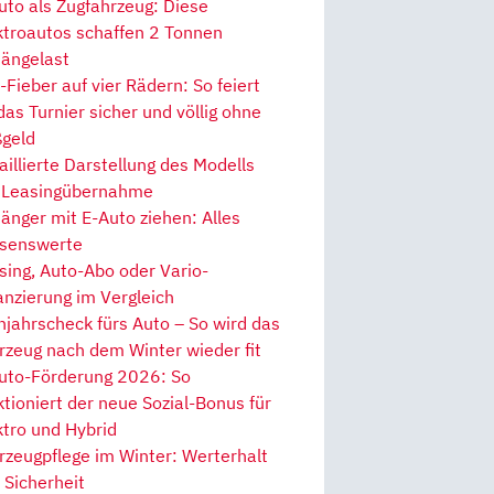
uto als Zugfahrzeug: Diese
ktroautos schaffen 2 Tonnen
ängelast
Fieber auf vier Rädern: So feiert
 das Turnier sicher und völlig ohne
geld
aillierte Darstellung des Modells
 Leasingübernahme
änger mit E-Auto ziehen: Alles
senswerte
sing, Auto-Abo oder Vario-
anzierung im Vergleich
hjahrscheck fürs Auto – So wird das
rzeug nach dem Winter wieder fit
uto-Förderung 2026: So
ktioniert der neue Sozial-Bonus für
ktro und Hybrid
rzeugpflege im Winter: Werterhalt
 Sicherheit