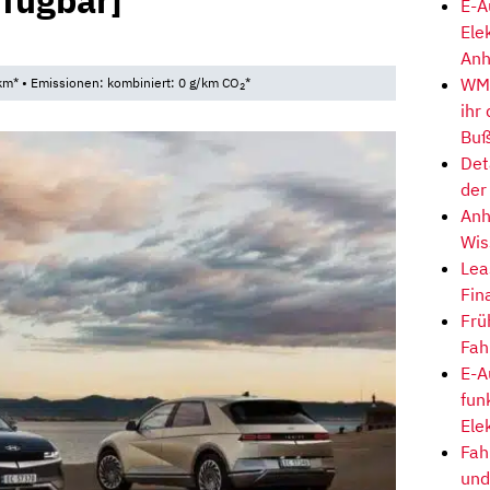
rfügbar]
E-A
Ele
3
Anh
WM-
km* • Emissionen: kombiniert: 0 g/km CO
*
2
ihr
Buß
Det
der
Anh
Wis
Lea
Fin
Frü
Fah
E-A
fun
Ele
Fah
und