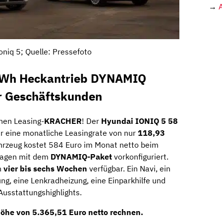
→
oniq 5; Quelle: Pressefoto
kWh Heckantrieb DYNAMIQ
r Geschäftskunden
inen Leasing-
KRACHER
! Der
Hyundai IONIQ 5 58
für eine monatliche Leasingrate von nur
118,93
hrzeug kostet 584 Euro im Monat netto beim
uwagen mit dem
DYNAMIQ-Paket
vorkonfiguriert.
n
vier bis sechs Wochen
verfügbar. Ein Navi, ein
g, eine Lenkradheizung, eine Einparkhilfe und
Ausstattungshighlights.
Höhe von
5.365,51 Euro netto
rechnen.