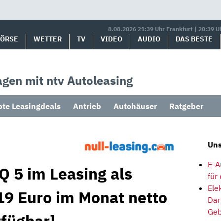
8.08.2026 21:39 Uhr Frankfurt | 20:39 U
BÖRSE
WETTER
TV
VIDEO
AUDIO
DAS BESTE
gen mit ntv Autoleasing
bte Leasingdeals
Antrieb
Autohäuser
Ratgeber
Uns
E-A
Q 5 im Leasing als
für
Ele
9 Euro im Monat netto
Dar
Geb