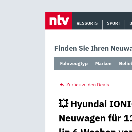
Skip
to
RESSORTS
SPORT
content
Finden Sie Ihren Neuwa
Fahrzeugtyp
Marken
Belie
Zurück zu den Deals
💥 Hyundai IONI
Neuwagen für 11