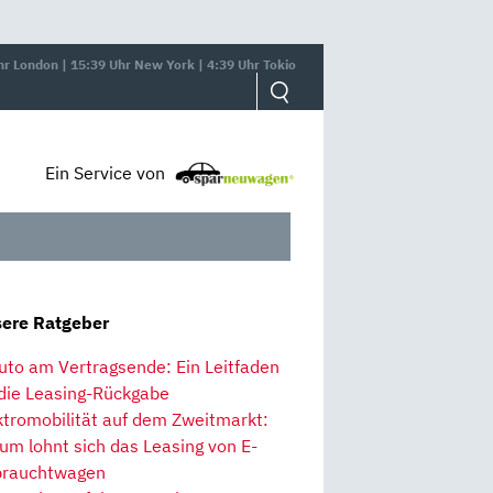
hr London | 15:39 Uhr New York | 4:39 Uhr Tokio
Ein Service von
ere Ratgeber
uto am Vertragsende: Ein Leitfaden
 die Leasing-Rückgabe
ktromobilität auf dem Zweitmarkt:
um lohnt sich das Leasing von E-
rauchtwagen