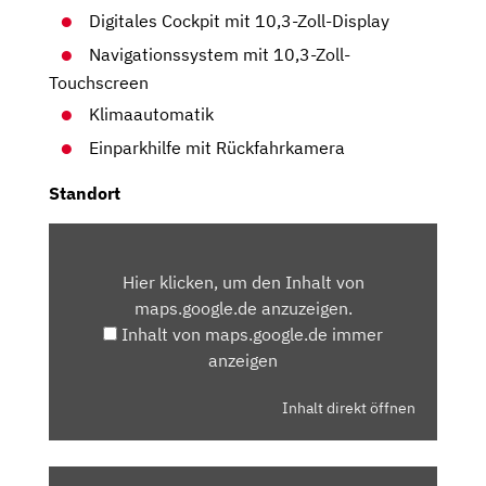
Digitales Cockpit mit 10,3-Zoll-Display
Navigationssystem mit 10,3-Zoll-
Touchscreen
Klimaautomatik
Einparkhilfe mit Rückfahrkamera
Standort
INHALT
VON
Hier klicken, um den Inhalt von
MAPS.GOOGLE.DE
maps.google.de anzuzeigen.
ANZEIGEN
Inhalt von maps.google.de immer
anzeigen
Inhalt direkt öffnen
„2025