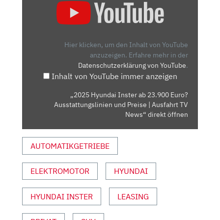
HYUNDAI
INSTER
AB
23.900
Hier klicken, um den Inhalt von YouTube
EURO?
anzuzeigen.
Erfahre mehr in der
Datenschutzerklärung von YouTube
.
AUSSTATTUNGSLINIEN
Inhalt von YouTube immer anzeigen
UND
PREISE
„2025 Hyundai Inster ab 23.900 Euro?
|
Ausstattungslinien und Preise | Ausfahrt TV
AUSFAHRT
News“ direkt öffnen
TV
NEWS“
AUTOMATIKGETRIEBE
VON
YOUTUBE
ELEKTROMOTOR
HYUNDAI
ANZEIGEN
HYUNDAI INSTER
LEASING