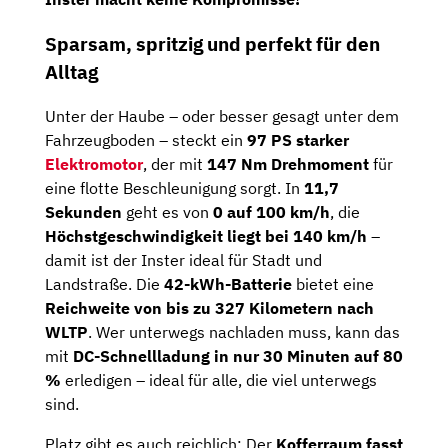
Sparsam, spritzig und perfekt für den
Alltag
Unter der Haube – oder besser gesagt unter dem
Fahrzeugboden – steckt ein
97 PS starker
Elektromotor
, der mit
147 Nm Drehmoment
für
eine flotte Beschleunigung sorgt. In
11,7
Sekunden
geht es von
0 auf 100 km/h
, die
Höchstgeschwindigkeit liegt bei 140 km/h
–
damit ist der Inster ideal für Stadt und
Landstraße. Die
42-kWh-Batterie
bietet eine
Reichweite von bis zu 327 Kilometern nach
WLTP
. Wer unterwegs nachladen muss, kann das
mit
DC-Schnellladung in nur 30 Minuten auf 80
%
erledigen – ideal für alle, die viel unterwegs
sind.
Platz gibt es auch reichlich: Der
Kofferraum fasst