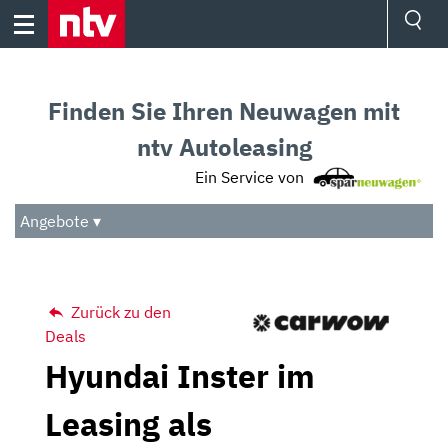
Skip
to
content
Ressorts
Sport
Finden Sie Ihren Neuwagen mit
Börse
Wetter
ntv Autoleasing
TV
Ein Service von
Video
Audio
Angebote ▾
Das Beste
Zurück zu den
Deals
Hyundai Inster im
Leasing als