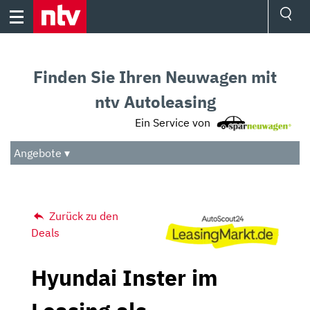
Skip
to
content
Ressorts
Sport
Finden Sie Ihren Neuwagen mit
Börse
Wetter
ntv Autoleasing
TV
Ein Service von
Video
Audio
Angebote ▾
Das Beste
Zurück zu den
Deals
Hyundai Inster im