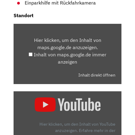
Einparkhilfe mit Rückfahrkamera
Standort
INHALT
VON
Hier klicken, um den Inhalt von
MAPS.GOOGLE.DE
maps.google.de anzuzeigen.
ANZEIGEN
Inhalt von maps.google.de immer
anzeigen
Inhalt direkt öffnen
„2025
HYUNDAI
INSTER
AB
23.900
Hier klicken, um den Inhalt von YouTube
EURO?
anzuzeigen.
Erfahre mehr in der