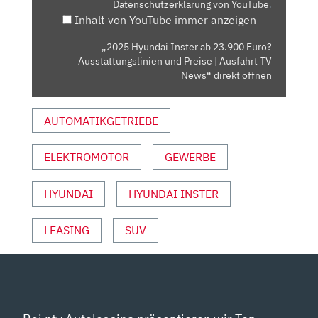
Datenschutzerklärung von YouTube
.
AUSSTATTUNGSLINIEN
Inhalt von YouTube immer anzeigen
UND
PREISE
„2025 Hyundai Inster ab 23.900 Euro?
|
Ausstattungslinien und Preise | Ausfahrt TV
AUSFAHRT
News“ direkt öffnen
TV
NEWS“
AUTOMATIKGETRIEBE
VON
YOUTUBE
ELEKTROMOTOR
GEWERBE
ANZEIGEN
HYUNDAI
HYUNDAI INSTER
LEASING
SUV