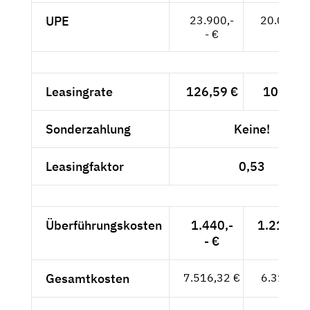
UPE
23.900,-
20.084,--
- €
Leasingrate
126,59 €
106,38 
Sonderzahlung
Keine!
Leasingfaktor
0,53
Überführungskosten
1.440,-
1.210,08
- €
Gesamtkosten
7.516,32 €
6.316,24