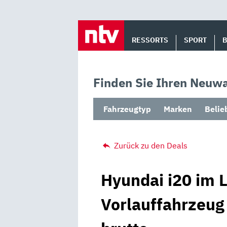
Skip
to
RESSORTS
SPORT
content
Finden Sie Ihren Neuwa
Fahrzeugtyp
Marken
Belie
Zurück zu den Deals
Hyundai i20 im L
Vorlauffahrzeug