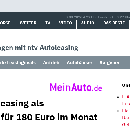
8.08.2026 4:27 Uhr Frankfurt | 3:27 Uh
BÖRSE
WETTER
TV
VIDEO
AUDIO
DAS BESTE
gen mit ntv Autoleasing
bte Leasingdeals
Antrieb
Autohäuser
Ratgeber
Uns
E-A
easing als
für
Ele
 für 180 Euro im Monat
Dar
Geb