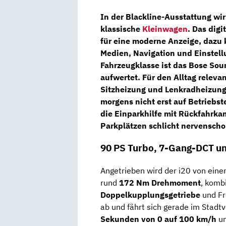
In der
Blackline
-Ausstattung wir
klassische
Kleinwagen
. Das
digi
für eine moderne Anzeige, dazu
Medien, Navigation und Einstellu
Fahrzeugklasse ist das
Bose Sou
aufwertet. Für den Alltag relev
Sitzheizung
und
Lenkradheizun
morgens nicht erst auf Betriebs
die
Einparkhilfe mit Rückfahrka
Parkplätzen schlicht nervenscho
90 PS Turbo, 7-Gang-DCT u
Angetrieben wird der i20 von ein
rund
172 Nm Drehmoment
, komb
Doppelkupplungsgetriebe
und Fr
ab und fährt sich gerade im Stad
Sekunden von 0 auf 100 km/h
un