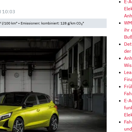
E-A
Ele
M 10:03
Anh
WM-
 l/100 km* • Emissionen: kombiniert: 128 g/km CO
*
2
ihr
Buß
Det
der
Anh
Wis
Lea
Fin
Frü
Fah
E-A
fun
Ele
Fah
und