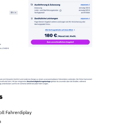
s
oll Fahrerdiplay
m