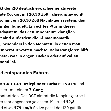
kt der i20 deutlich erwachsener als viele
tale Cockpit mit 10,30 Zoll Fahrerdiplay
sorgt
 kommt ein
10,30 Zoll Navigationssystem
, das
ngen bündelt. Ein echtes Plus in dieser
ndsystem
, das den Innenraum klanglich
ant sind außerdem die
Klimaautomatik
,
g
, besonders in den Monaten, in denen man
temperatur warten möchte. Beim Rangieren hilft
mera
, was in engen Lücken oder auf vollen
nend ist.
nd entspanntes Fahren
em
1.0 T-GDI Dreizylinder-Turbo
mit
90 PS
und
iniert mit einem
7-Gang-
ontantrieb. Das DCT nimmt die Kupplungsarbeit
tverkehr angenehm gelassen. Mit rund
12,8
d etwa
179 km/h
Spitze passt der i20 gut für