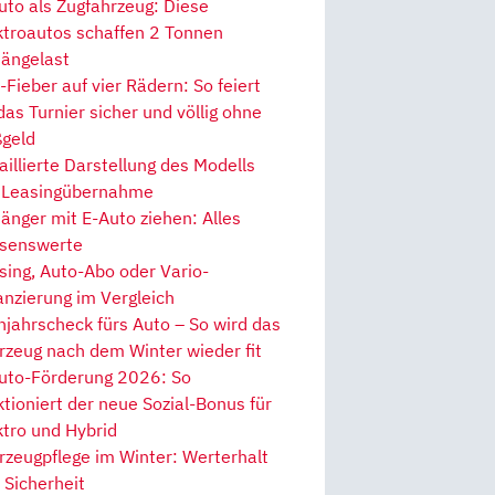
uto als Zugfahrzeug: Diese
ktroautos schaffen 2 Tonnen
ängelast
Fieber auf vier Rädern: So feiert
 das Turnier sicher und völlig ohne
geld
aillierte Darstellung des Modells
 Leasingübernahme
änger mit E-Auto ziehen: Alles
senswerte
sing, Auto-Abo oder Vario-
anzierung im Vergleich
hjahrscheck fürs Auto – So wird das
rzeug nach dem Winter wieder fit
uto-Förderung 2026: So
ktioniert der neue Sozial-Bonus für
ktro und Hybrid
rzeugpflege im Winter: Werterhalt
 Sicherheit