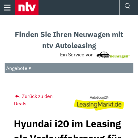
Skip
to
content
Ressorts
Sport
Finden Sie Ihren Neuwagen mit
Börse
Wetter
ntv Autoleasing
TV
Ein Service von
Video
Audio
Angebote ▾
Das Beste
Zurück zu den
Deals
Hyundai i20 im Leasing