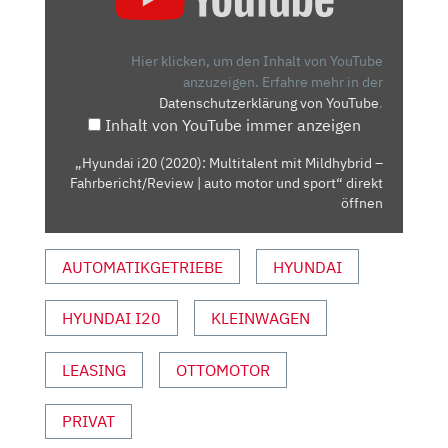
(2020):
MULTITALENT
MIT
Hier klicken, um den Inhalt von YouTube
MILDHYBRID
anzuzeigen.
Erfahre mehr in der
Datenschutzerklärung von YouTube
.
–
Inhalt von YouTube immer anzeigen
FAHRBERICHT/REVIEW
|
„Hyundai i20 (2020): Multitalent mit Mildhybrid –
AUTO
Fahrbericht/Review | auto motor und sport“ direkt
MOTOR
öffnen
UND
SPORT“
AUTOMATIKGETRIEBE
HYUNDAI
VON
YOUTUBE
HYUNDAI I20
KLEINWAGEN
ANZEIGEN
LEASING
OTTOMOTOR
PRIVAT