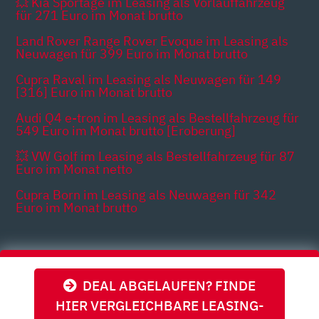
💥 Kia Sportage im Leasing als Vorlauffahrzeug
für 271 Euro im Monat brutto
Land Rover Range Rover Evoque im Leasing als
Neuwagen für 399 Euro im Monat brutto
Cupra Raval im Leasing als Neuwagen für 149
[316] Euro im Monat brutto
Audi Q4 e-tron im Leasing als Bestellfahrzeug für
549 Euro im Monat brutto [Eroberung]
💥 VW Golf im Leasing als Bestellfahrzeug für 87
Euro im Monat netto
Cupra Born im Leasing als Neuwagen für 342
Euro im Monat brutto
Themen
DEAL ABGELAUFEN? FINDE
HIER VERGLEICHBARE LEASING-