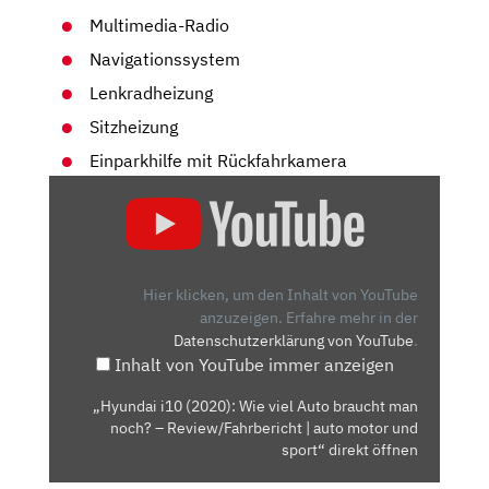
Multimedia-Radio
Navigationssystem
Lenkradheizung
Sitzheizung
Einparkhilfe mit Rückfahrkamera
„HYUNDAI
I10
(2020):
WIE
VIEL
Hier klicken, um den Inhalt von YouTube
AUTO
anzuzeigen.
Erfahre mehr in der
Datenschutzerklärung von YouTube
.
BRAUCHT
Inhalt von YouTube immer anzeigen
MAN
NOCH?
„Hyundai i10 (2020): Wie viel Auto braucht man
–
noch? – Review/Fahrbericht | auto motor und
REVIEW/FAHRBERICHT
sport“ direkt öffnen
|