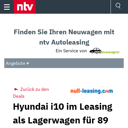
Skip
to
content
Ressorts
Sport
Finden Sie Ihren Neuwagen mit
Börse
Wetter
ntv Autoleasing
TV
Ein Service von
Video
Audio
Angebote ▾
Das Beste
Zurück zu den
Deals
Hyundai i10 im Leasing
als Lagerwagen für 89