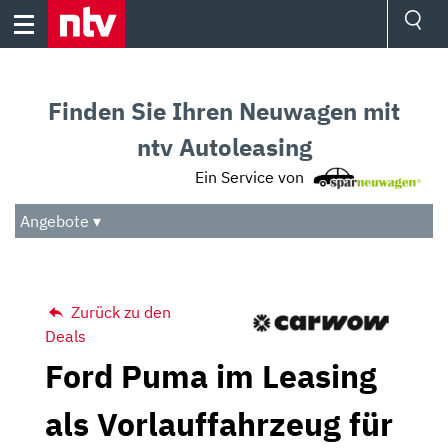
Skip
to
content
Ressorts
Sport
Finden Sie Ihren Neuwagen mit
Börse
Wetter
ntv Autoleasing
TV
Ein Service von
Video
Audio
Angebote ▾
Das Beste
Zurück zu den
Deals
Ford Puma im Leasing
als Vorlauffahrzeug für