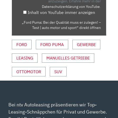
MUSS
anzuzeigen.
Erfahre mehr in der
Datenschutzerklärung von YouTube
.
ER
Inhalt von YouTube immer anzeigen
ZULEGEN!
–
„Ford Puma: Bei der Qualität muss er zulegen! –
TEST
Test | auto motor und sport“ direkt öffnen
|
AUTO
FORD
FORD PUMA
GEWERBE
MOTOR
UND
SPORT“
LEASING
MANUELLES GETRIEBE
VON
YOUTUBE
OTTOMOTOR
SUV
ANZEIGEN
Bei ntv Autoleasing präsentieren wir Top-
Leasing-Schnäppchen für Privat und Gewerbe.