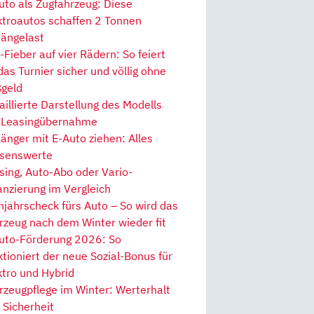
uto als Zugfahrzeug: Diese
ktroautos schaffen 2 Tonnen
ängelast
Fieber auf vier Rädern: So feiert
 das Turnier sicher und völlig ohne
geld
aillierte Darstellung des Modells
 Leasingübernahme
änger mit E-Auto ziehen: Alles
senswerte
sing, Auto-Abo oder Vario-
anzierung im Vergleich
hjahrscheck fürs Auto – So wird das
rzeug nach dem Winter wieder fit
uto-Förderung 2026: So
ktioniert der neue Sozial-Bonus für
ktro und Hybrid
rzeugpflege im Winter: Werterhalt
 Sicherheit