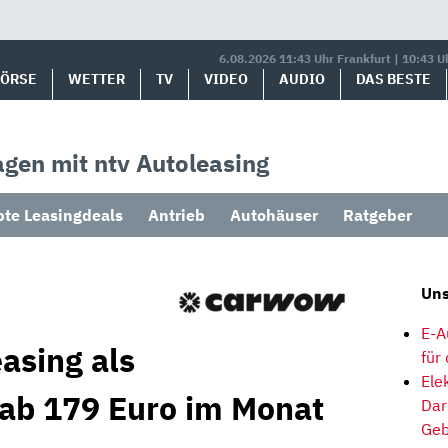
6.08.2026 11:43 Uhr Frankfurt | 10:43 U
BÖRSE
WETTER
TV
VIDEO
AUDIO
DAS BESTE
gen mit ntv Autoleasing
bte Leasingdeals
Antrieb
Autohäuser
Ratgeber
Uns
E-A
asing als
für
Ele
 ab 179 Euro im Monat
Dar
Geb