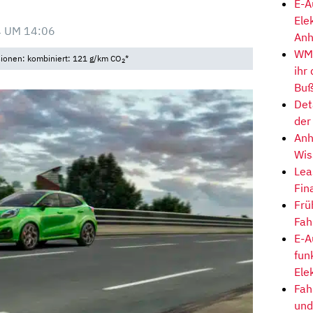
E-A
Ele
 UM 14:06
Anh
WM-
sionen: kombiniert: 121 g/km CO
*
2
ihr
Buß
Det
der
Anh
Wis
Lea
Fin
Frü
Fah
E-A
fun
Ele
Fah
und