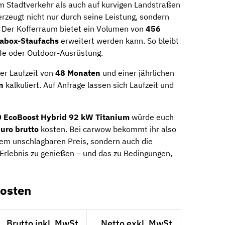
im Stadtverkehr als auch auf kurvigen Landstraßen
erzeugt nicht nur durch seine Leistung, sondern
. Der Kofferraum bietet ein Volumen von
456
abox-Staufachs
erweitert werden kann. So bleibt
ufe oder Outdoor-Ausrüstung.
er Laufzeit von
48 Monaten
und einer jährlichen
n
kalkuliert. Auf Anfrage lassen sich Laufzeit und
0 EcoBoost Hybrid 92 kW Titanium
würde euch
uro brutto
kosten. Bei carwow bekommt ihr also
em unschlagbaren Preis, sondern auch die
-Erlebnis zu genießen – und das zu Bedingungen,
osten
Brutto inkl. MwSt.
Netto exkl. MwSt.