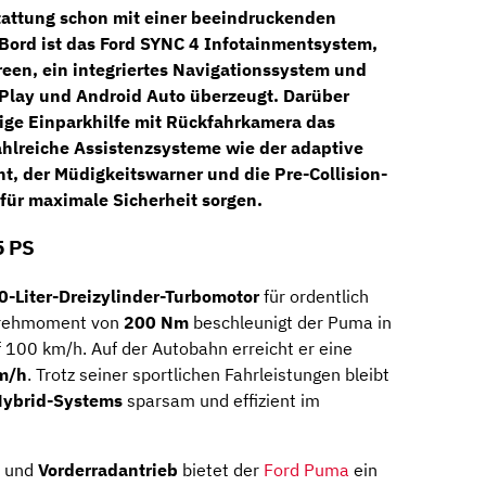
tattung schon mit einer beeindruckenden
Bord ist das
Ford SYNC 4 Infotainmentsystem
,
reen, ein integriertes Navigationssystem und
Play
und
Android Auto
überzeugt. Darüber
ige Einparkhilfe mit
Rückfahrkamera
das
ahlreiche
Assistenzsysteme
wie der
adaptive
nt
, der
Müdigkeitswarner
und die
Pre-Collision-
für maximale Sicherheit sorgen.
5 PS
0-Liter-Dreizylinder-Turbomotor
für ordentlich
rehmoment von
200 Nm
beschleunigt der Puma in
 100 km/h. Auf der Autobahn erreicht er eine
m/h
. Trotz seiner sportlichen Fahrleistungen bleibt
Hybrid-Systems
sparsam und effizient im
und
Vorderradantrieb
bietet der
Ford Puma
ein