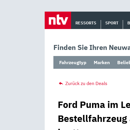
Skip
to
RESSORTS
SPORT
content
Finden Sie Ihren Neuwa
Fahrzeugtyp
Marken
Belie
Zurück zu den Deals
Ford Puma im Le
Bestellfahrzeug