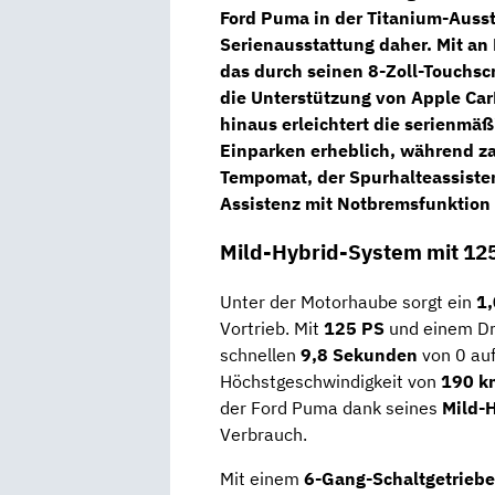
Ford Puma in der Titanium-Auss
Serienausstattung daher. Mit an 
das durch seinen 8-Zoll-Touchsc
die Unterstützung von
Apple Car
hinaus erleichtert die serienmäß
Einparken erheblich, während z
Tempomat
, der
Spurhalteassiste
Assistenz
mit Notbremsfunktion 
Mild-Hybrid-System mit 12
Unter der Motorhaube sorgt ein
1,
Vortrieb. Mit
125 PS
und einem D
schnellen
9,8 Sekunden
von 0 auf
Höchstgeschwindigkeit von
190 k
der Ford Puma dank seines
Mild-
Verbrauch.
Mit einem
6-Gang-Schaltgetriebe