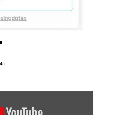
s
uto