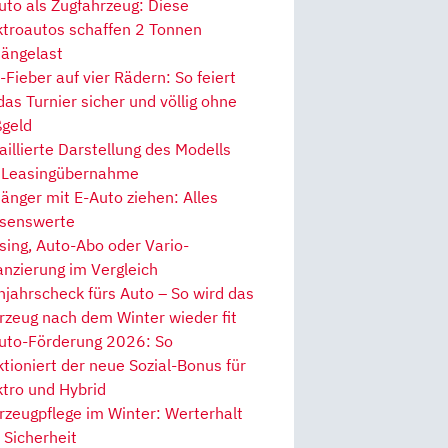
uto als Zugfahrzeug: Diese
ktroautos schaffen 2 Tonnen
ängelast
Fieber auf vier Rädern: So feiert
 das Turnier sicher und völlig ohne
geld
aillierte Darstellung des Modells
 Leasingübernahme
änger mit E-Auto ziehen: Alles
senswerte
sing, Auto-Abo oder Vario-
anzierung im Vergleich
hjahrscheck fürs Auto – So wird das
rzeug nach dem Winter wieder fit
uto-Förderung 2026: So
ktioniert der neue Sozial-Bonus für
ktro und Hybrid
rzeugpflege im Winter: Werterhalt
 Sicherheit