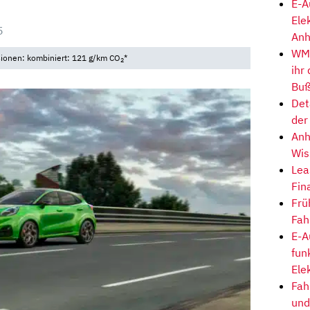
E-A
Ele
5
Anh
WM-
sionen: kombiniert: 121 g/km CO
*
2
ihr
Buß
Det
der
Anh
Wis
Lea
Fin
Frü
Fah
E-A
fun
Ele
Fah
und