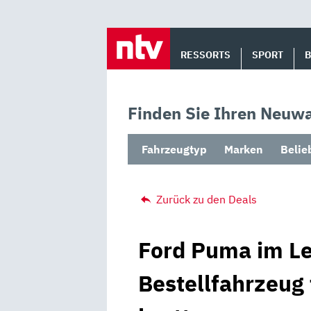
Skip
to
RESSORTS
SPORT
content
Finden Sie Ihren Neuwa
Fahrzeugtyp
Marken
Belie
Zurück zu den Deals
Ford Puma im Le
Bestellfahrzeug