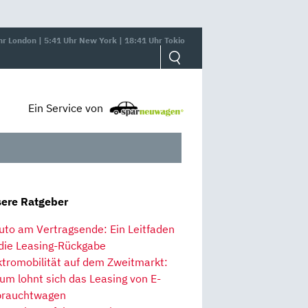
hr London | 5:41 Uhr New York | 18:41 Uhr Tokio
Ein Service von
ere Ratgeber
uto am Vertragsende: Ein Leitfaden
 die Leasing-Rückgabe
ktromobilität auf dem Zweitmarkt:
um lohnt sich das Leasing von E-
rauchtwagen