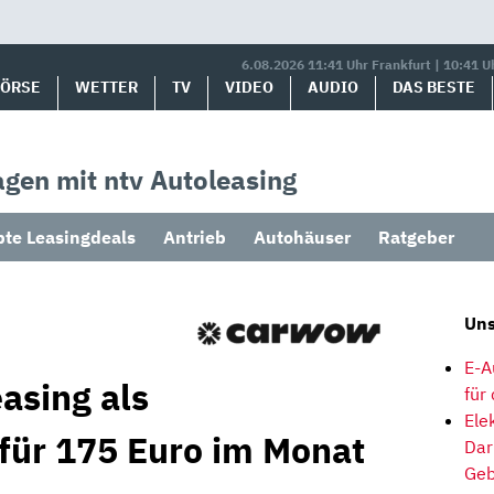
6.08.2026 11:41 Uhr Frankfurt | 10:41 U
BÖRSE
WETTER
TV
VIDEO
AUDIO
DAS BESTE
gen mit ntv Autoleasing
bte Leasingdeals
Antrieb
Autohäuser
Ratgeber
Uns
E-A
asing als
für
Ele
 für 175 Euro im Monat
Dar
Geb