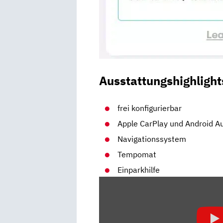
Ausstattungshighlight
frei konfigurierbar
Apple CarPlay und Android A
Navigationssystem
Tempomat
Einparkhilfe
„FORD
PUMA:
BEI
DER