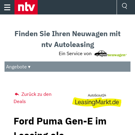
Skip
to
content
Ressorts
Sport
Finden Sie Ihren Neuwagen mit
Börse
Wetter
ntv Autoleasing
TV
Ein Service von
Video
Audio
Angebote ▾
Das Beste
Zurück zu den
Deals
Ford Puma Gen-E im