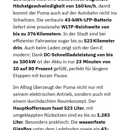
Höchstgeschwindigkeit von 160 km/h
, damit
kommt der Puma auch auf der Autobahn nicht ins
Schwitzen. Die verbaute
43-kWh-LFP-Batterie
liefert eine praxisnahe
WLTP-Reichweite von
bis zu 376 Kilometern
. In der Stadt sind bei
effizienter Fahrweise sogar bis zu
523 Kilometer
drin
. Auch beim Laden zeigt sich der Gen‑E
modern: Dank
DC-Schnellladeleistung von bis
zu 100 kW
ist der Akku in nur
23 Minuten von
10 auf 80 Prozent
gefüllt, perfekt für längere
Etappen mit kurzer Pause.
Im Alltag überzeugt der Puma nicht nur mit
seinem elektrischen Antrieb, sondern auch mit
einem durchdachten Raumkonzept. Der
Hauptkofferraum fasst 523 Liter
, mit
umgeklappten Rücksitzen sind es bis zu
1.283
Liter
. Besonders praktisch: Die
wasserfeste
GigaBox
unter dem Ladeboden sowie ein
43-