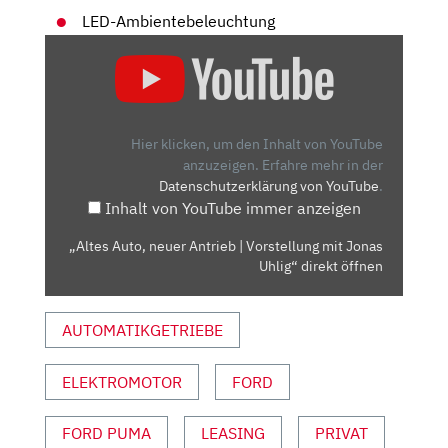
LED-Ambientebeleuchtung
„ALTES
AUTO,
NEUER
ANTRIEB
|
Hier klicken, um den Inhalt von YouTube
VORSTELLUNG
anzuzeigen.
Erfahre mehr in der
Datenschutzerklärung von YouTube
.
MIT
Inhalt von YouTube immer anzeigen
JONAS
UHLIG“
„Altes Auto, neuer Antrieb | Vorstellung mit Jonas
VON
Uhlig“ direkt öffnen
YOUTUBE
ANZEIGEN
AUTOMATIKGETRIEBE
ELEKTROMOTOR
FORD
FORD PUMA
LEASING
PRIVAT