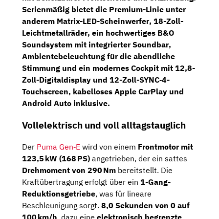
Serienmäßig bietet die Premium-Linie unter
anderem
Matrix-LED-Scheinwerfer
,
18-Zoll-
Leichtmetallräder
, ein hochwertiges
B&O
Soundsystem mit integrierter Soundbar
,
Ambientebeleuchtung
für die abendliche
Stimmung und ein
modernes Cockpit
mit
12,8-
Zoll-Digitaldisplay
und
12-Zoll-SYNC‑4-
Touchscreen,
kabelloses Apple CarPlay und
Android Auto inklusive.
Vollelektrisch und voll alltagstauglich
Der
Puma Gen‑E
wird von einem
Frontmotor mit
123,5 kW (168 PS)
angetrieben, der ein sattes
Drehmoment von 290 Nm
bereitstellt. Die
Kraftübertragung erfolgt über ein
1-Gang-
Reduktionsgetriebe
, was für lineare
Beschleunigung sorgt.
8,0 Sekunden von 0 auf
100 km/h
, dazu eine
elektronisch begrenzte