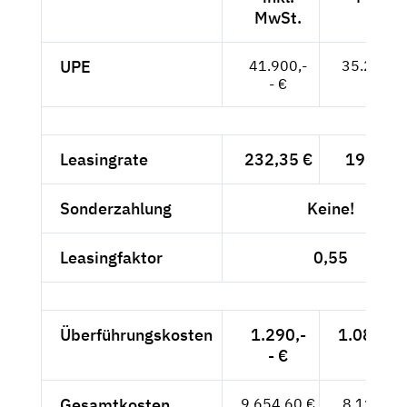
MwSt.
UPE
41.900,-
35.210,--
- €
Leasingrate
232,35 €
195,25 
Sonderzahlung
Keine!
Leasingfaktor
0,55
Überführungskosten
1.290,-
1.084,03
- €
Gesamtkosten
9.654,60 €
8.113,11