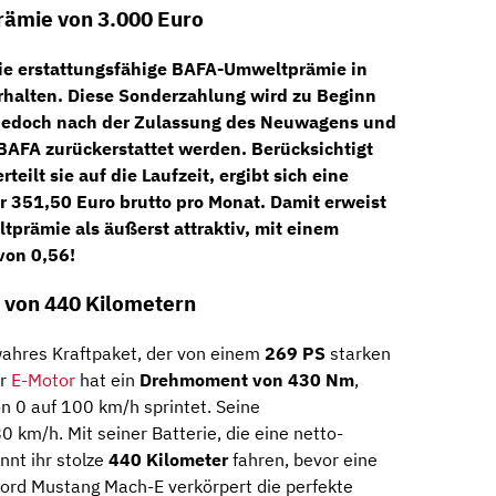
rämie von 3.000 Euro
 die erstattungsfähige BAFA-Umweltprämie in
rhalten. Diese Sonderzahlung wird zu Beginn
n jedoch nach der Zulassung des Neuwagens und
BAFA zurückerstattet werden. Berücksichtigt
ilt sie auf die Laufzeit, ergibt sich eine
ur 351,50 Euro brutto pro Monat
. Damit erweist
tprämie als äußerst attraktiv, mit einem
von 0,56!
e von 440 Kilometern
wahres Kraftpaket, der von einem
269 PS
starken
er
E-Motor
hat ein
Drehmoment von 430 Nm
,
n 0 auf 100 km/h sprintet. Seine
0 km/h. Mit seiner Batterie, die eine netto-
nnt ihr stolze
440 Kilometer
fahren, bevor eine
Ford Mustang Mach-E verkörpert die perfekte