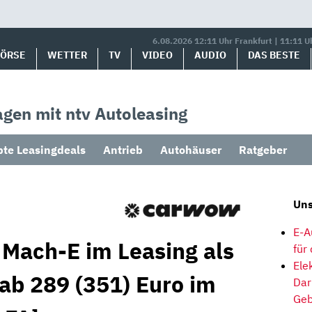
6.08.2026 12:11 Uhr Frankfurt | 11:11 U
BÖRSE
WETTER
TV
VIDEO
AUDIO
DAS BESTE
gen mit ntv Autoleasing
bte Leasingdeals
Antrieb
Autohäuser
Ratgeber
Uns
E-A
 Mach-E im Leasing als
für
Ele
ab 289 (351) Euro im
Dar
Geb