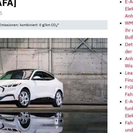
AFA]
E-A
Ele
5
Anh
WM-
Emissionen: kombiniert: 0 g/km CO
*
2
ihr
Buß
Det
der
Anh
Wis
Lea
Fin
Frü
Fah
E-A
fun
Ele
Fah
und