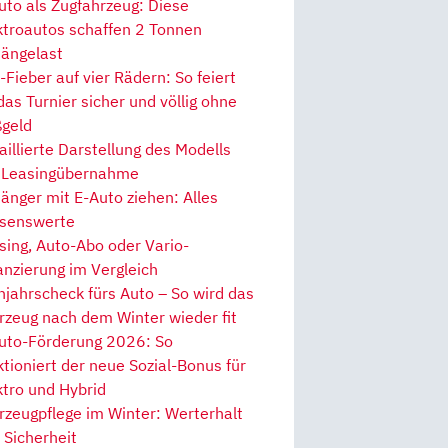
uto als Zugfahrzeug: Diese
ktroautos schaffen 2 Tonnen
ängelast
Fieber auf vier Rädern: So feiert
 das Turnier sicher und völlig ohne
geld
aillierte Darstellung des Modells
 Leasingübernahme
änger mit E-Auto ziehen: Alles
senswerte
sing, Auto-Abo oder Vario-
anzierung im Vergleich
hjahrscheck fürs Auto – So wird das
rzeug nach dem Winter wieder fit
uto-Förderung 2026: So
ktioniert der neue Sozial-Bonus für
ktro und Hybrid
rzeugpflege im Winter: Werterhalt
 Sicherheit