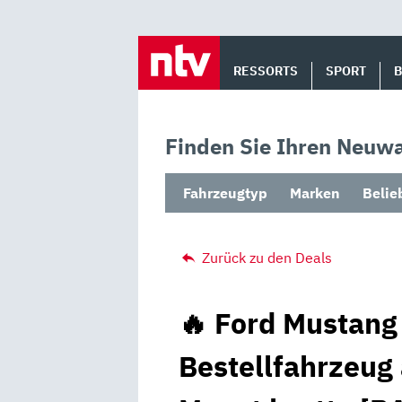
Skip
to
RESSORTS
SPORT
content
Finden Sie Ihren Neuwa
Fahrzeugtyp
Marken
Belie
Zurück zu den Deals
🔥 Ford Mustang
Bestellfahrzeug 