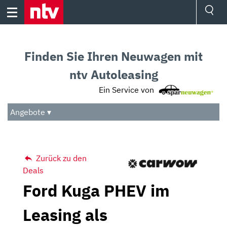
Skip
to
content
Ressorts
Sport
Finden Sie Ihren Neuwagen mit
Börse
Wetter
ntv Autoleasing
TV
Ein Service von
Video
Audio
Angebote ▾
Das Beste
Zurück zu den
Deals
Ford Kuga PHEV im
Leasing als