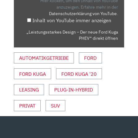
Hier klicken, um den Inhalt von YouTube
FORD
anzuzeigen.
Erfahre mehr in der
Datenschutzerklärung von YouTube
.
KUGA
Inhalt von YouTube immer anzeigen
PHEV“
VON
„Leistungsstarkes Design – Der neue Ford Kuga
YOUTUBE
PHEV“ direkt öffnen
ANZEIGEN
AUTOMATIKGETRIEBE
FORD
FORD KUGA
FORD KUGA '20
LEASING
PLUG-IN-HYBRID
PRIVAT
SUV