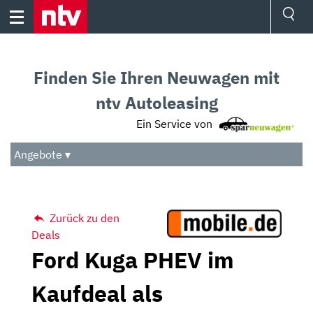
Skip
to
content
Ressorts
Sport
Finden Sie Ihren Neuwagen mit
Börse
Wetter
ntv Autoleasing
TV
Ein Service von
Video
Audio
Angebote ▾
Das Beste
Zurück zu den
Deals
Ford Kuga PHEV im
Kaufdeal als