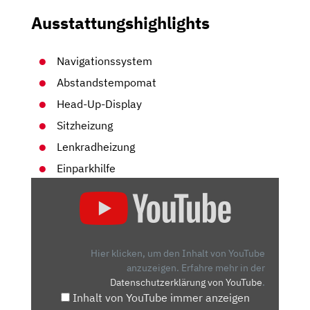
Ausstattungshighlights
Navigationssystem
Abstandstempomat
Head-Up-Display
Sitzheizung
Lenkradheizung
Einparkhilfe
„DER
NEUE
FORD
KUGA
(2019):
Hier klicken, um den Inhalt von YouTube
7
anzuzeigen.
Erfahre mehr in der
Datenschutzerklärung von YouTube
.
FAKTEN,
Inhalt von YouTube immer anzeigen
DIE