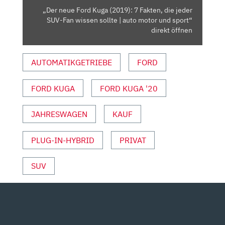
JEDER
„Der neue Ford Kuga (2019): 7 Fakten, die jeder
SUV-
SUV-Fan wissen sollte | auto motor und sport“
FAN
direkt öffnen
WISSEN
SOLLTE
AUTOMATIKGETRIEBE
FORD
|
AUTO
FORD KUGA
FORD KUGA '20
MOTOR
UND
SPORT“
JAHRESWAGEN
KAUF
VON
YOUTUBE
PLUG-IN-HYBRID
PRIVAT
ANZEIGEN
SUV