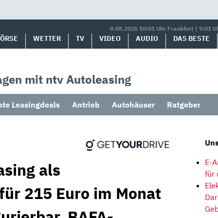
8.08.2026 10:01 Uhr Frankfurt | 9:01 U
BÖRSE
WETTER
TV
VIDEO
AUDIO
DAS BESTE
gen mit ntv Autoleasing
bte Leasingdeals
Antrieb
Autohäuser
Ratgeber
Uns
E-A
sing als
für
Ele
 für 215 Euro im Monat
Dar
Geb
gurierbar, BAFA-