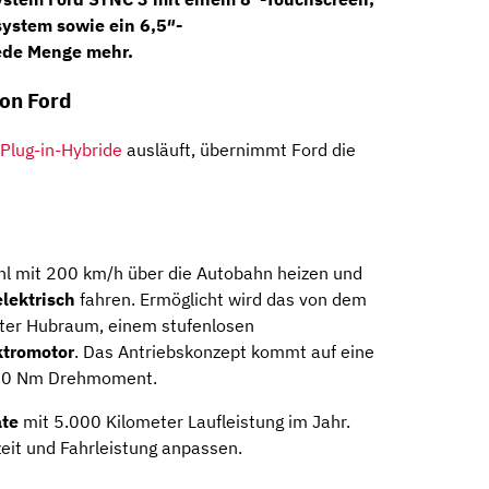
system
sowie ein
6,5″-
ede Menge mehr.
on Ford
Plug-in-Hybride
ausläuft, übernimmt Ford die
hl mit 200 km/h über die Autobahn heizen und
elektrisch
fahren. Ermöglicht wird das von dem
iter Hubraum, einem stufenlosen
ktromotor
. Das Antriebskonzept kommt auf eine
360 Nm Drehmoment.
te
mit 5.000 Kilometer Laufleistung im Jahr.
zeit und Fahrleistung anpassen.