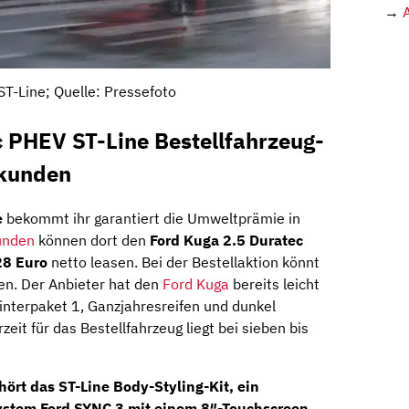
→
ST-Line; Quelle: Pressefoto
 PHEV ST-Line Bestellfahrzeug-
skunden
e
bekommt ihr garantiert die Umweltprämie in
unden
können dort den
Ford Kuga 2.5 Duratec
28 Euro
netto leasen. Bei der Bestellaktion könnt
eren. Der Anbieter hat den
Ford Kuga
bereits leicht
interpaket 1, Ganzjahresreifen und dunkel
zeit für das Bestellfahrzeug liegt bei sieben bis
ört das ST-Line Body-Styling-Kit, ein
ystem Ford
SYNC 3
mit einem 8″-Touchscreen,