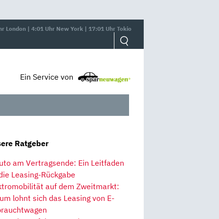
hr London | 4:01 Uhr New York | 17:01 Uhr Tokio
Ein Service von
ere Ratgeber
uto am Vertragsende: Ein Leitfaden
 die Leasing-Rückgabe
ktromobilität auf dem Zweitmarkt:
um lohnt sich das Leasing von E-
rauchtwagen