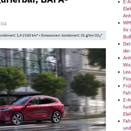
E-A
Ele
Anh
WM-
:04
ihr
ombiniert: 1,4 l/100 km* • Emissionen: kombiniert: 31 g/km CO
*
Buß
2
Det
der
Anh
Wis
Lea
Fin
Frü
Fah
E-A
fun
Ele
Fah
und