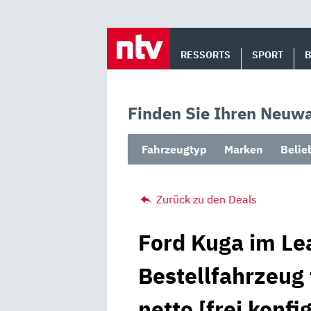
Skip
to
RESSORTS
SPORT
content
Finden Sie Ihren Neuwa
Fahrzeugtyp
Marken
Belie
Zurück zu den Deals
Ford Kuga im Lea
Bestellfahrzeug
netto [frei konfi