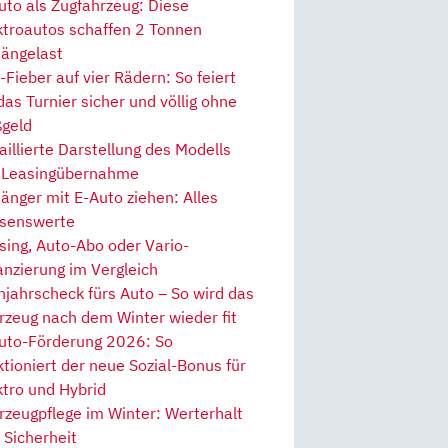
uto als Zugfahrzeug: Diese
ktroautos schaffen 2 Tonnen
ängelast
Fieber auf vier Rädern: So feiert
 das Turnier sicher und völlig ohne
geld
aillierte Darstellung des Modells
 Leasingübernahme
änger mit E-Auto ziehen: Alles
senswerte
sing, Auto-Abo oder Vario-
anzierung im Vergleich
hjahrscheck fürs Auto – So wird das
rzeug nach dem Winter wieder fit
uto-Förderung 2026: So
ktioniert der neue Sozial-Bonus für
ktro und Hybrid
rzeugpflege im Winter: Werterhalt
 Sicherheit