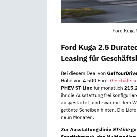
Ford Kuga 
Ford Kuga 2.5 Duratec
Leasing für Geschäft
Bei diesem Deal von
GetYourDriv
Höhe von 4.500 Euro.
Geschäftsk
PHEV ST-Line
für monatlich
215,
ihr die Ausstattung frei konfiguri
ausgestattet, und zwar mit dem W
getönte Scheiben hinten. Die Liefer
neun Monaten.
Zur Ausstattungslinie
ST-Line
geh
Sportfahrwerk,
das
Multimedias