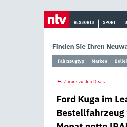
Skip
to
RESSORTS
SPORT
content
Finden Sie Ihren Neuwa
Fahrzeugtyp
Marken
Belie
Zurück zu den Deals
Ford Kuga im Lea
Bestellfahrzeug 
Monat netto [BA