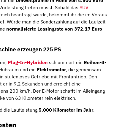
 für die
Umweltprämie in Höhe von 4.500 Euro
n Vorleistung treten müsst. Sobald das
SUV
greich beantragt wurde, bekommt ihr die im Voraus
et. Würde man die Sonderzahlung auf die Laufzeit
ine
normalisierte Leasingrate von 372,17 Euro
chine erzeugen 225 PS
ten,
Plug-In-Hybriden
schlummert ein
Reihen-4-
 Hubraum und ein
Elektromotor
, die gemeinsam
ein stufenloses Getriebe mit Frontantrieb. Den
t er in 9,2 Sekunden und erreicht eine
ens 200 km/h. Der E-Motor schafft im Alleingang
e von 63 Kilometer rein elektrisch.
 die Laufleistung
5.000 Kilometer im Jahr
.
osten