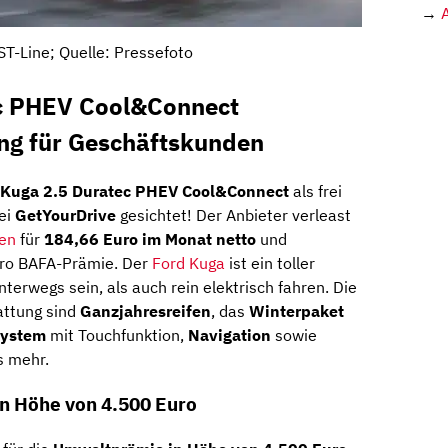
→
ST-Line; Quelle: Pressefoto
ec PHEV Cool&Connect
ing für Geschäftskunden
 Kuga 2.5 Duratec PHEV Cool&Connect
als frei
bei
GetYourDrive
gesichtet! Der Anbieter verleast
en
für
184,66 Euro im Monat netto
und
Euro BAFA-Prämie. Der
Ford Kuga
ist ein toller
nterwegs sein, als auch rein elektrisch fahren. Die
attung sind
Ganzjahresreifen
, das
Winterpaket
system
mit Touchfunktion,
Navigation
sowie
s mehr.
in Höhe von 4.500 Euro