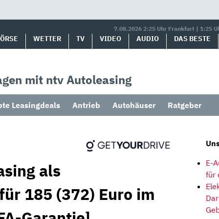
7.08.2026 2:25 Uhr Frankfurt | 1:25 U
BÖRSE
WETTER
TV
VIDEO
AUDIO
DAS BESTE
gen mit ntv Autoleasing
bte Leasingdeals
Antrieb
Autohäuser
Ratgeber
Uns
E-A
sing als
für
Ele
für 185 (372) Euro im
Dar
Geb
FA-Garantie]