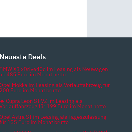
Neueste Deals
BMW X3 xDrive40d im Leasing als Neuwagen
ab 485 Euro im Monat netto
Opel Mokka im Leasing als Vorlauffahrzeug für
200 Euro im Monat brutto
🔥 Cupra Leon ST VZ im Leasing als
Vorlauffahrzeug für 199 Euro im Monat netto
Opel Astra ST im Leasing als Tageszulassung
für 135 Euro im Monat brutto