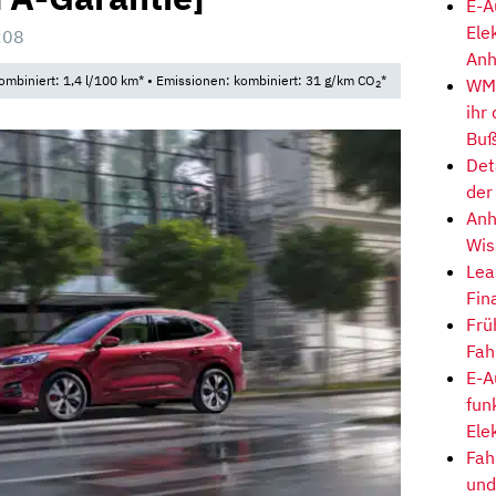
E-A
Ele
:08
Anh
ombiniert: 1,4 l/100 km* • Emissionen: kombiniert: 31 g/km CO
*
WM-
2
ihr
Buß
Det
der
Anh
Wis
Lea
Fin
Frü
Fah
E-A
fun
Ele
Fah
und