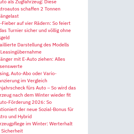
uto als Zugfahrzeug: Diese
ktroautos schaffen 2 Tonnen
ängelast
Fieber auf vier Rädern: So feiert
 das Turnier sicher und völlig ohne
geld
aillierte Darstellung des Modells
 Leasingübernahme
änger mit E-Auto ziehen: Alles
senswerte
sing, Auto-Abo oder Vario-
anzierung im Vergleich
hjahrscheck fürs Auto – So wird das
rzeug nach dem Winter wieder fit
uto-Förderung 2026: So
ktioniert der neue Sozial-Bonus für
ktro und Hybrid
rzeugpflege im Winter: Werterhalt
 Sicherheit