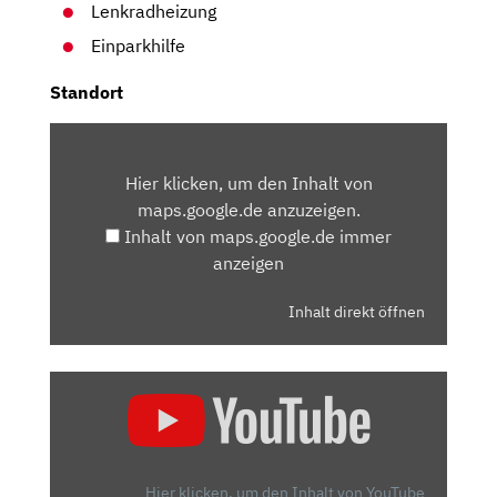
Lenkradheizung
Einparkhilfe
Standort
INHALT
VON
Hier klicken, um den Inhalt von
MAPS.GOOGLE.DE
maps.google.de anzuzeigen.
ANZEIGEN
Inhalt von maps.google.de immer
anzeigen
Inhalt direkt öffnen
„FORD
KUGA
PLUG-
IN-
HYBRID:
Hier klicken, um den Inhalt von YouTube