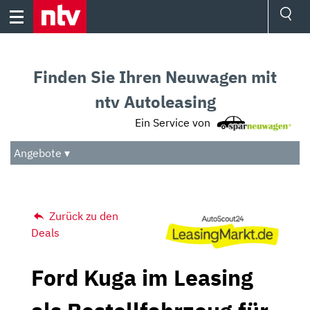
Skip
to
content
Ressorts
Sport
Finden Sie Ihren Neuwagen mit
Börse
Wetter
ntv Autoleasing
TV
Ein Service von
Video
Audio
Angebote ▾
Das Beste
Zurück zu den
Deals
Ford Kuga im Leasing