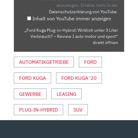
WIRKLICH
anzuzeigen.
Erfahre mehr in der
Datenschutzerklärung von YouTube
.
UNTER
Inhalt von YouTube immer anzeigen
3
LITER
„Ford Kuga Plug-in-Hybrid: Wirklich unter 3 Liter
VERBRAUCH?
Verbrauch? – Review I auto motor und sport“
–
direkt öffnen
REVIEW
I
AUTOMATIKGETRIEBE
FORD
AUTO
MOTOR
FORD KUGA
FORD KUGA '20
UND
SPORT“
VON
GEWERBE
LEASING
YOUTUBE
ANZEIGEN
PLUG-IN-HYBRID
SUV