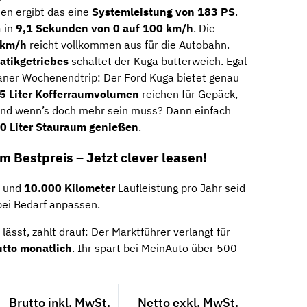
en ergibt das eine
Systemleistung von 183 PS
.
 in
9,1 Sekunden von 0 auf 100 km/h
. Die
 km/h
reicht vollkommen aus für die Autobahn.
atikgetriebes
schaltet der Kuga butterweich. Egal
taner Wochenendtrip: Der Ford Kuga bietet genau
5 Liter Kofferraumvolumen
reichen für Gepäck,
und wenn’s doch mehr sein muss? Dann einfach
0 Liter Stauraum genießen
.
Bestpreis – Jetzt clever leasen!
und
10.000 Kilometer
Laufleistung pro Jahr seid
 bei Bedarf anpassen.
ässt, zahlt drauf: Der Marktführer verlangt für
utto monatlich
. Ihr spart bei MeinAuto über 500
Brutto inkl. MwSt.
Netto exkl. MwSt.