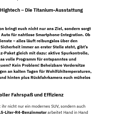
 Hightech – Die Titanium-Ausstattung
on
bringt euch nicht nur ans Ziel, sondern sorgt
 Auto
für nahtlose Smartphone-Integration. Ob
enste – alles läuft reibungslos über den
 Sicherheit immer an erster Stelle steht, gibt’s
nz-Paket
gleich mit dazu:
aktive Spurkontrolle,
as volle Programm für entspanntes und
equem? Kein Problem!
Beheizbare Vordersitze
gen an kalten Tagen für Wohlfühltemperaturen,
 und hinten plus Rückfahrkamera
euch mühelos
oller Fahrspaß und Effizienz
ihr nicht nur ein modernes SUV, sondern auch
,5-Liter-R4-Benzinmotor
arbeitet Hand in Hand