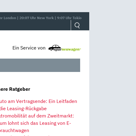
hr London | 20:07 Uhr New York | 9:07 Uhr Tokio
Ein Service von
ere Ratgeber
uto am Vertragsende: Ein Leitfaden
 die Leasing-Rückgabe
ktromobilität auf dem Zweitmarkt:
um lohnt sich das Leasing von E-
rauchtwagen