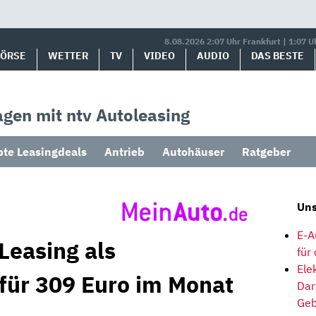
8.08.2026 2:07 Uhr Frankfurt | 1:07 U
BÖRSE
WETTER
TV
VIDEO
AUDIO
DAS BESTE
gen mit ntv Autoleasing
bte Leasingdeals
Antrieb
Autohäuser
Ratgeber
Uns
E-A
Leasing als
für
Ele
 für 309 Euro im Monat
Dar
Geb