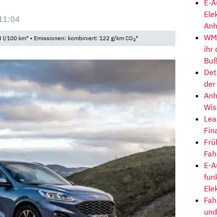
E-A
Ele
11:04
Anh
WM-
 l/100 km* • Emissionen: kombiniert: 122 g/km CO
*
2
ihr
Buß
Det
der
Anh
Wis
Lea
Fin
Frü
Fah
E-A
fun
Ele
Fah
und