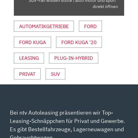
SUV-Fan wissen sollte | auto motor und sport“
FAN
direkt öffnen
WISSEN
SOLLTE
AUTOMATIKGETRIEBE
FORD
|
AUTO
FORD KUGA
FORD KUGA '20
MOTOR
UND
SPORT“
LEASING
PLUG-IN-HYBRID
VON
YOUTUBE
PRIVAT
SUV
ANZEIGEN
Bei ntv Autoleasing präsentieren wir Top-
Leasing-Schnäppchen für Privat und Gewerbe.
Es gibt Bestellfahrzeuge, Lagerneuwagen und
Gebrauchtwagen.