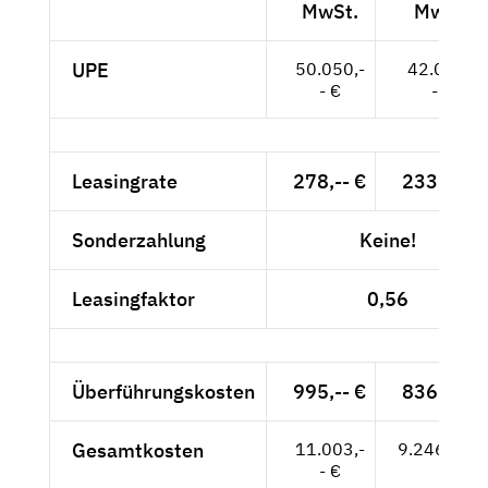
MwSt.
MwSt.
UPE
50.050,-
42.059,-
- €
- €
Leasingrate
278,-- €
233,61 €
Sonderzahlung
Keine!
Leasingfaktor
0,56
Überführungskosten
995,-- €
836,13 €
Gesamtkosten
11.003,-
9.246,22 €
- €