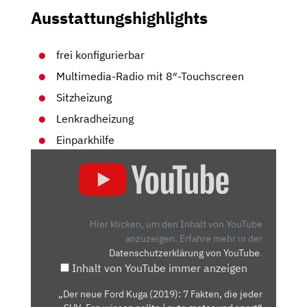
Ausstattungshighlights
frei konfigurierbar
Multimedia-Radio mit 8″-Touchscreen
Sitzheizung
Lenkradheizung
Einparkhilfe
„DER
NEUE
FORD
KUGA
(2019):
Hier klicken, um den Inhalt von YouTube
7
anzuzeigen.
Erfahre mehr in der
Datenschutzerklärung von YouTube
.
FAKTEN,
Inhalt von YouTube immer anzeigen
DIE
JEDER
„Der neue Ford Kuga (2019): 7 Fakten, die jeder
SUV-