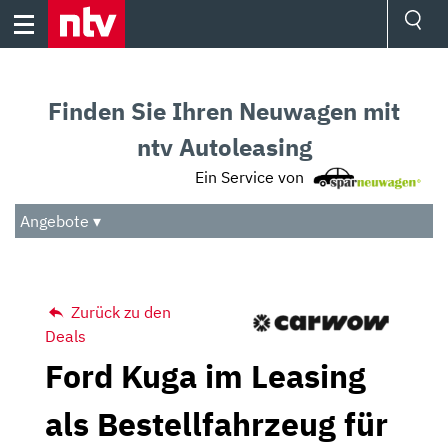
Skip
to
content
Ressorts
Sport
Finden Sie Ihren Neuwagen mit
Börse
Wetter
ntv Autoleasing
TV
Ein Service von
Video
Audio
Angebote ▾
Das Beste
Zurück zu den
Deals
Ford Kuga im Leasing
als Bestellfahrzeug für