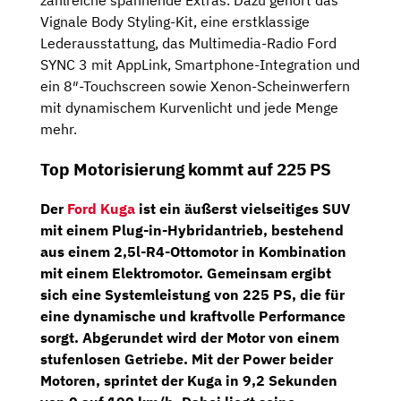
zahlreiche spannende Extras. Dazu gehört das
Vignale Body Styling-Kit, eine erstklassige
Lederausstattung, das Multimedia-Radio Ford
SYNC 3 mit AppLink, Smartphone-Integration und
ein 8″-Touchscreen sowie Xenon-Scheinwerfern
mit dynamischem Kurvenlicht und jede Menge
mehr.
Top Motorisierung kommt auf 225 PS
Der
Ford Kuga
ist ein äußerst vielseitiges SUV
mit einem Plug-in-Hybridantrieb, bestehend
aus einem
2,5l-R4-Ottomotor
in Kombination
mit einem
Elektromotor.
Gemeinsam ergibt
sich eine Systemleistung von
225 PS
, die für
eine dynamische und kraftvolle Performance
sorgt. Abgerundet wird der Motor von einem
stufenlosen Getriebe. Mit der Power beider
Motoren, sprintet der Kuga in 9,2 Sekunden