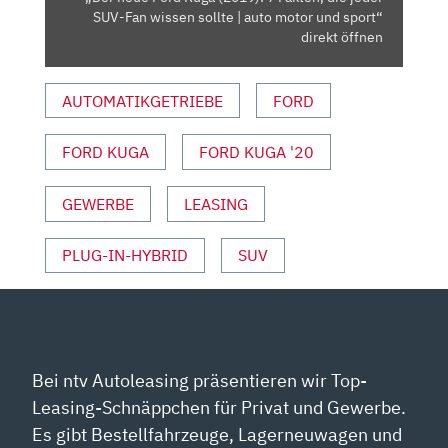
SUV-
SUV-Fan wissen sollte | auto motor und sport“
FAN
direkt öffnen
WISSEN
SOLLTE
AUTOMATIKGETRIEBE
FORD
|
AUTO
FORD KUGA
FORD KUGA '20
MOTOR
UND
SPORT“
GEWERBE
LEASING
VON
YOUTUBE
PLUG-IN-HYBRID
SUV
ANZEIGEN
Bei ntv Autoleasing präsentieren wir Top-
Leasing-Schnäppchen für Privat und Gewerbe.
Es gibt Bestellfahrzeuge, Lagerneuwagen und