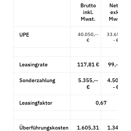
Brutto
Netto
inkl.
exkl.
Mwst.
Mwst.
UPE
40.050,--
33.655,-
€
- €
Leasingrate
117,81 €
99,-- €
Sonderzahlung
5.355,--
4.500,-
€
- €
Leasingfaktor
0,67
Überführungskosten
1.605,31
1.349,-