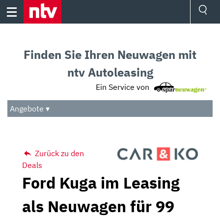
Skip
to
content
Ressorts
Sport
Finden Sie Ihren Neuwagen mit
Börse
Wetter
ntv Autoleasing
TV
Ein Service von
Video
Audio
Angebote ▾
Das Beste
Zurück zu den
Deals
Ford Kuga im Leasing
als Neuwagen für 99