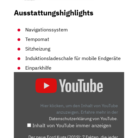
Ausstattungshighlights
Navigationssystem
Tempomat
Sitzheizung
Induktionsladeschale für mobile Endgeräte
Einparkhilfe
„DER
NEUE
FORD
KUGA
(2019):
Hier klicken, um den Inhalt von YouTube
7
anzuzeigen.
Erfahre mehr in der
Datenschutzerklärung von YouTube
.
FAKTEN,
Inhalt von YouTube immer anzeigen
DIE
JEDER
„Der neue Ford Kuga (2019): 7 Fakten, die jeder