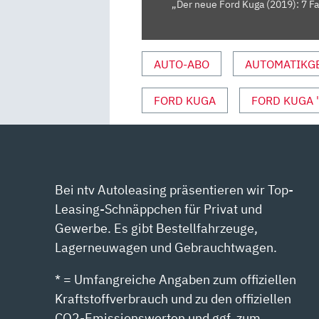
FAN
„Der neue Ford Kuga (2019): 7 Fa
WISSEN
SOLLTE
|
AUTO-ABO
AUTOMATIKG
AUTO
MOTOR
FORD KUGA
FORD KUGA 
UND
SPORT“
VON
YOUTUBE
ANZEIGEN
Bei ntv Autoleasing präsentieren wir Top-
Leasing-Schnäppchen für Privat und
Gewerbe. Es gibt Bestellfahrzeuge,
Lagerneuwagen und Gebrauchtwagen.
* = Umfangreiche Angaben zum offiziellen
Kraftstoffverbrauch und zu den offiziellen
CO2-Emissionswerten und ggf. zum