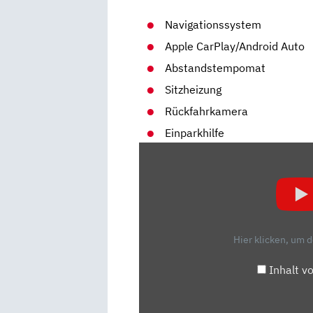
Navigationssystem
Apple CarPlay/Android Auto
Abstandstempomat
Sitzheizung
Rückfahrkamera
Einparkhilfe
„DER
NEUE
FORD
KUGA
(2019):
7
Hier klicken, um 
FAKTEN,
DIE
Inhalt v
JEDER
SUV-