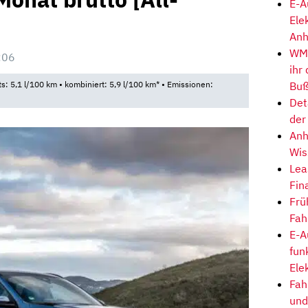
E-A
Ele
Anh
WM-
:06
ihr
Buß
ts: 5,1 l/100 km • kombiniert: 5,9 l/100 km* • Emissionen:
Det
der
Anh
Wis
Lea
Fin
Frü
Fah
E-A
fun
Ele
Fah
und