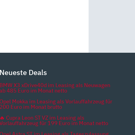
Neueste Deals
BMW X3 xDrive40d im Leasing als Neuwagen
ab 485 Euro im Monat netto
Opel Mokka im Leasing als Vorlauffahrzeug für
200 Euro im Monat brutto
🔥 Cupra Leon ST VZ im Leasing als
Vorlauffahrzeug für 199 Euro im Monat netto
Opel Astra ST im Leasing als Tageszulassung