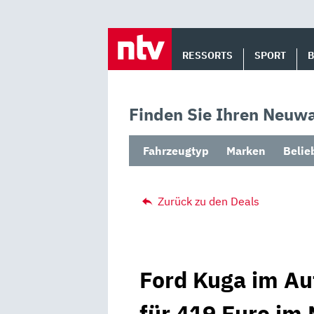
Skip
to
RESSORTS
SPORT
content
Finden Sie Ihren Neuwa
Fahrzeugtyp
Marken
Belie
Zurück zu den Deals
Ford Kuga im A
für 419 Euro im 