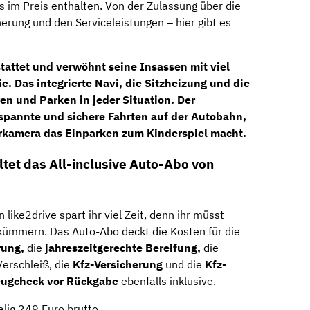
s im Preis enthalten. Von der Zulassung über die
herung und den Serviceleistungen – hier gibt es
tattet und verwöhnt seine Insassen mit viel
e. Das integrierte
Navi
, die Sitzheizung und die
ren und Parken in jeder Situation. Der
spannte und sichere Fahrten auf der Autobahn,
rkamera das Einparken zum Kinderspiel macht.
tet das All-inclusive Auto-Abo von
 like2drive spart ihr viel Zeit, denn ihr müsst
kümmern. Das Auto-Abo deckt die Kosten für die
rung,
die
jahreszeitgerechte Bereifung,
die
Verschleiß, die
Kfz-Versicherung
und die
Kfz-
eugcheck
vor Rückgabe
ebenfalls inklusive.
lig 249 Euro brutto.