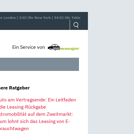
hr London | 1:02 Uhr New York | 14:02 Uhr Tokio
Ein Service von
ere Ratgeber
uto am Vertragsende: Ein Leitfaden
 die Leasing-Rückgabe
ktromobilität auf dem Zweitmarkt:
um lohnt sich das Leasing von E-
rauchtwagen