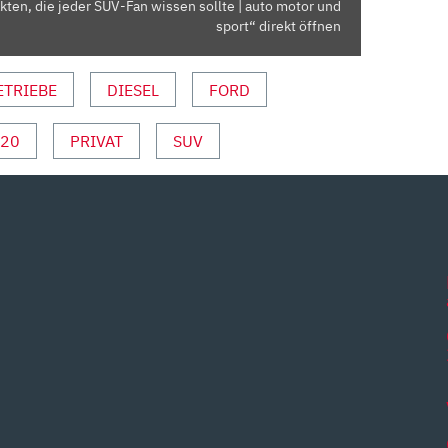
kten, die jeder SUV-Fan wissen sollte | auto motor und
sport“ direkt öffnen
ETRIEBE
DIESEL
FORD
'20
PRIVAT
SUV