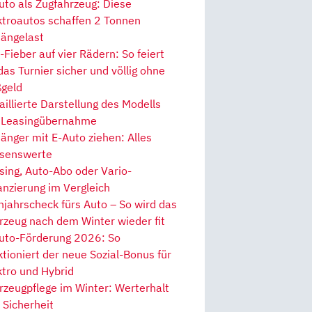
uto als Zugfahrzeug: Diese
ktroautos schaffen 2 Tonnen
ängelast
Fieber auf vier Rädern: So feiert
 das Turnier sicher und völlig ohne
geld
aillierte Darstellung des Modells
 Leasingübernahme
änger mit E-Auto ziehen: Alles
senswerte
sing, Auto-Abo oder Vario-
anzierung im Vergleich
hjahrscheck fürs Auto – So wird das
rzeug nach dem Winter wieder fit
uto-Förderung 2026: So
ktioniert der neue Sozial-Bonus für
ktro und Hybrid
rzeugpflege im Winter: Werterhalt
 Sicherheit