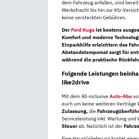
dem Fahrzeug anfallen, sind bereit
Werksfracht bis hin zur Kfz-Versic
keine versteckten Gebühren.
Der
Ford Kuga
ist bestens ausges
Komfort und moderne Technologi
Einparkhilfe erleichtern das Fah
Abstandstempomat sorgt für ent
während die praktische Rückfah
Folgende Leistungen beinhal
like2drive
Mit dem All-inclusive
Auto-Abo
von
euch um keine weiteren Verträge 
Zulassung,
die
Fahrzeugüberfüh
Serviceleistung inkl. Wartung und 
Steuer
ab. Natürlich ist der
Fahrz
Eine Haustürlieferung kostet einma