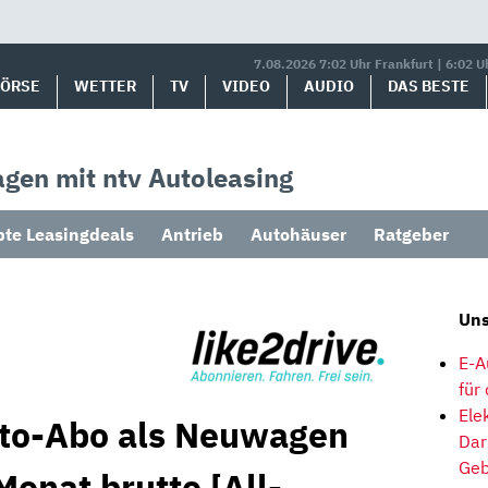
7.08.2026 7:02 Uhr Frankfurt | 6:02 U
BÖRSE
WETTER
TV
VIDEO
AUDIO
DAS BESTE
gen mit ntv Autoleasing
bte Leasingdeals
Antrieb
Autohäuser
Ratgeber
Uns
E-A
für
Ele
uto-Abo als Neuwagen
Dar
Geb
Monat brutto [All-