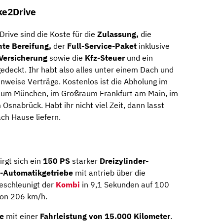
ike2Drive
rive sind die Koste für die
Zulassung,
die
hte Bereifung,
der
Full-Service-Paket
inklusive
Versicherung
sowie die
Kfz-Steuer
und ein
edeckt. Ihr habt also alles unter einem Dach und
enweise Verträge. Kostenlos ist die Abholung im
um München, im Großraum Frankfurt am Main, im
snabrück. Habt ihr nicht viel Zeit, dann lasst
ch Hause liefern.
rgt sich ein
150 PS
starker
Dreizylinder-
n-Automatikgetriebe
mit antrieb über die
beschleunigt der
Kombi
in 9,1 Sekunden auf 100
von 206 km/h.
e
mit einer
Fahrleistung von 15.000 Kilometer
.