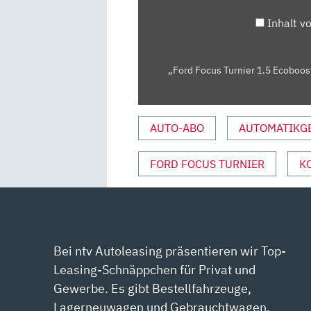
DER
NUR
Inhalt v
DYNAMISCH?
–
TEST/REVIEW
„Ford Focus Turnier 1.5 Ecoboos
|
AUTO
MOTOR
AUTO-ABO
AUTOMATIKG
UND
SPORT“
FORD FOCUS TURNIER
K
VON
YOUTUBE
ANZEIGEN
Bei ntv Autoleasing präsentieren wir Top-
Leasing-Schnäppchen für Privat und
Gewerbe. Es gibt Bestellfahrzeuge,
Lagerneuwagen und Gebrauchtwagen.