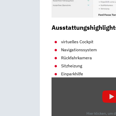
Ausstattungshighlight
virtuelles Cockpit
Navigationssystem
Rückfahrkamera
Sitzheizung
Einparkhilfe
„FORD
FOCUS
TURNIER
1.5
ECOBOOST:
KANN
Hier klicken, um 