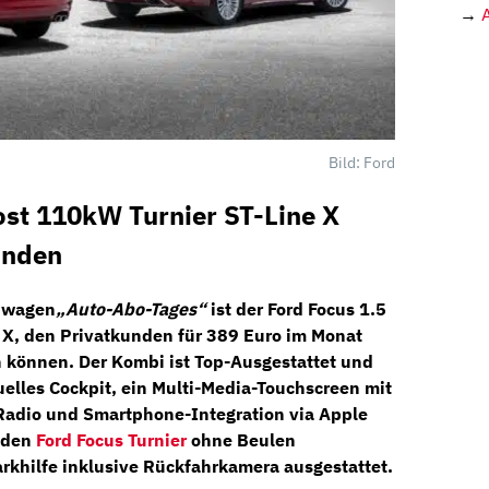
→
Bild: Ford
ost 110kW Turnier ST-Line X
unden
uwagen
„Auto-Abo-Tages“
ist der
Ford Focus 1.5
 X
, den Privatkunden für
389 Euro im Monat
 können. Der Kombi ist Top-Ausgestattet und
uelles Cockpit
, ein
Multi-Media-Touchscreen
mit
Radio
und
Smartphone-Integration
via Apple
r den
Ford Focus Turnier
ohne Beulen
rkhilfe
inklusive
Rückfahrkamera
ausgestattet.