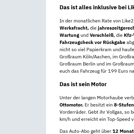
Das ist alles inklusive bei L
In der monatlichen Rate von Like2D
Werksfracht,
die
jahreszeitgerec
Wartung
und
Verschleiß
, die
Kfz-
Fahrzeugcheck
vor Rückgabe
abg
nicht so viel Papierkram und hauf
Großraum Köln/Aachen, im Großra
Großraum Berlin und im Großraum O
euch das Fahrzeug für 199 Euro na
Das ist sein Motor
Unter der langen Motorhaube verbi
Ottomotor.
Er besitzt ein
8-Stufe
Vorderräder. Gebt ihr Vollgas, so 
km/h und erreicht ein Top-Speed 
Das Auto-Abo geht über
12 Monat