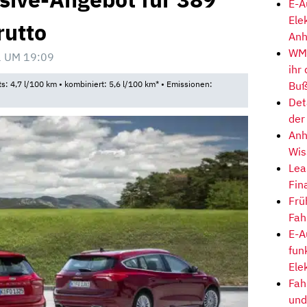
E-A
Ele
rutto
Anh
WM-
 UM 19:09
ihr
Buß
ts: 4,7 l/100 km • kombiniert: 5,6 l/100 km* • Emissionen:
Det
der
Anh
Wis
Lea
Fin
Frü
Fah
E-A
fun
Ele
Fah
und