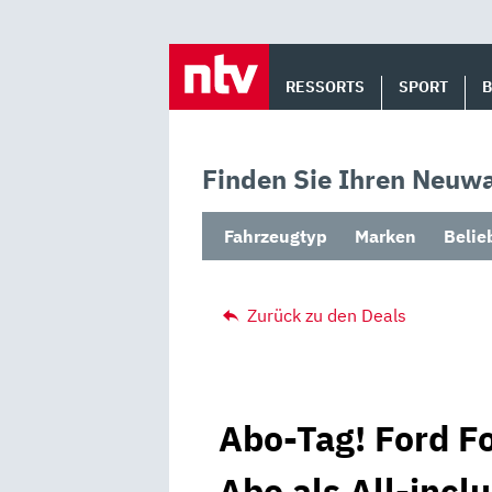
Skip
to
RESSORTS
SPORT
content
Finden Sie Ihren Neuwa
Fahrzeugtyp
Marken
Belie
Zurück zu den Deals
Abo-Tag! Ford F
Abo als All-incl