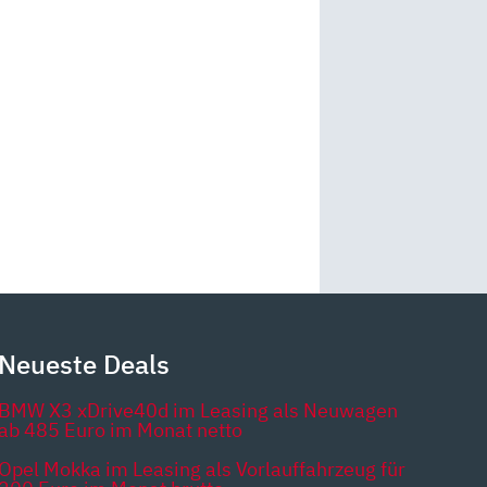
Neueste Deals
BMW X3 xDrive40d im Leasing als Neuwagen
ab 485 Euro im Monat netto
Opel Mokka im Leasing als Vorlauffahrzeug für