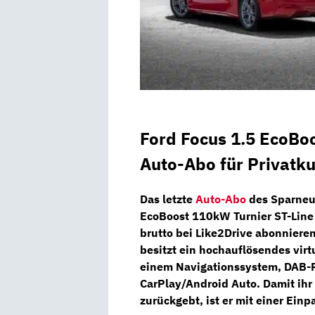
Ford Focus 1.5 EcoBo
Auto-Abo für Privatk
Das letzte
Auto-Abo
des Sparne
EcoBoost 110kW Turnier ST-Line
brutto
bei
Like2Drive
abonnieren
besitzt ein hochauflösendes
virt
einem
Navigationssystem, DAB-
CarPlay/Android Auto. Damit ih
zurückgebt, ist er mit einer
Einpa