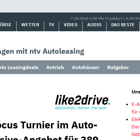
7.08.2026 5:28 Uhr Frankfurt | 4:28 Uh
BÖRSE
WETTER
TV
VIDEO
AUDIO
DAS BESTE
gen mit ntv Autoleasing
bte Leasingdeals
Antrieb
Autohäuser
Ratgeber
Uns
E-A
für
Ele
ocus Turnier im Auto-
Dar
Geb
usive-Angebot für 389