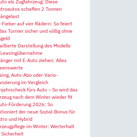
uto als Zugfahrzeug: Diese
ktroautos schaffen 2 Tonnen
ängelast
Fieber auf vier Rädern: So feiert
 das Turnier sicher und völlig ohne
geld
aillierte Darstellung des Modells
 Leasingübernahme
änger mit E-Auto ziehen: Alles
senswerte
sing, Auto-Abo oder Vario-
anzierung im Vergleich
hjahrscheck fürs Auto – So wird das
rzeug nach dem Winter wieder fit
uto-Förderung 2026: So
ktioniert der neue Sozial-Bonus für
ktro und Hybrid
rzeugpflege im Winter: Werterhalt
 Sicherheit