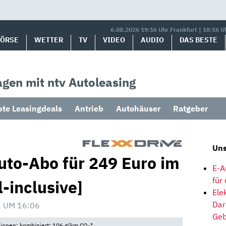
6.08.2026 19:16 Uhr Frankfurt | 18:16 U
BÖRSE
WETTER
TV
VIDEO
AUDIO
DAS BESTE
gen mit ntv Autoleasing
bte Leasingdeals
Antrieb
Autohäuser
Ratgeber
Uns
uto-Abo für 249 Euro im
E-A
für
l-inclusive]
Ele
Dar
 UM 16:06
Geb
sionen: kombiniert: 106 g/km CO
*