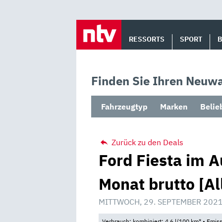
Skip
to
RESSORTS
SPORT
content
Finden Sie Ihren Neuwa
Fahrzeugtyp
Marken
Belie
Zurück zu den Deals
Ford Fiesta im A
Monat brutto [Al
MITTWOCH, 29. SEPTEMBER 2021
Verbrauch: kombiniert: 4,6 l/100 km* • Emis