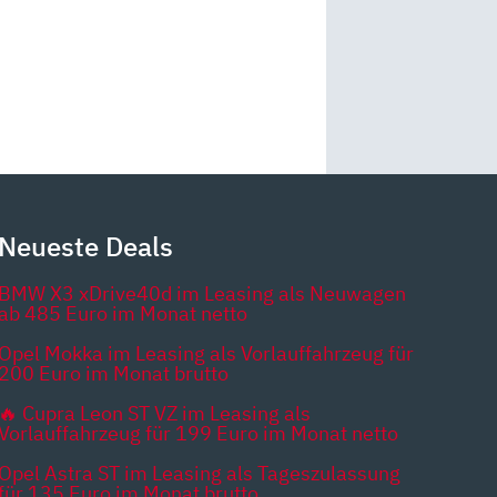
Neueste Deals
BMW X3 xDrive40d im Leasing als Neuwagen
ab 485 Euro im Monat netto
Opel Mokka im Leasing als Vorlauffahrzeug für
200 Euro im Monat brutto
🔥 Cupra Leon ST VZ im Leasing als
Vorlauffahrzeug für 199 Euro im Monat netto
Opel Astra ST im Leasing als Tageszulassung
für 135 Euro im Monat brutto