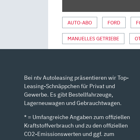
TESTER
|
AUTO
AUTO-ABO
FORD
F
MOTOR
UND
MANUELLES GETRIEBE
O
SPORT“
VON
YOUTUBE
ANZEIGEN
Bei ntv Autoleasing präsentieren wir Top-
Leasing-Schnäppchen für Privat und
Gewerbe. Es gibt Bestellfahrzeuge,
Lagerneuwagen und Gebrauchtwagen.
* = Umfangreiche Angaben zum offiziellen
Kraftstoffverbrauch und zu den offiziellen
CO2-Emissionswerten und ggf. zum