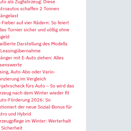
uto als Zugfahrzeug: Diese
ktroautos schaffen 2 Tonnen
ängelast
Fieber auf vier Rädern: So feiert
 das Turnier sicher und völlig ohne
geld
aillierte Darstellung des Modells
 Leasingübernahme
änger mit E-Auto ziehen: Alles
senswerte
sing, Auto-Abo oder Vario-
anzierung im Vergleich
hjahrscheck fürs Auto – So wird das
rzeug nach dem Winter wieder fit
uto-Förderung 2026: So
ktioniert der neue Sozial-Bonus für
ktro und Hybrid
rzeugpflege im Winter: Werterhalt
 Sicherheit