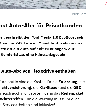
→
Bild: Ford
ost Auto-Abo für Privatkunden
s beschreibt den
Ford Fiesta 1.0 EcoBoost
sehr
Drive
für
249 Euro im Monat brutto
abonnieren
ste Art ein Auto auf Zeit zu erlangen. Zur
n
Komfortsitze,
eine
Klimaanlage,
ein
ve Auto-Abo von Flexxdrive enthalten
uro brutto sind die Kosten für die
Zulassung,
die
lichtversicherung,
die
Kfz-Steuer
und die
GEZ
r euch auch nicht sorgen, denn das
Reifenpaket
Winterreifen.
Um die Wartung müsst ihr euch
 Servicearbeiten sind inklusive!