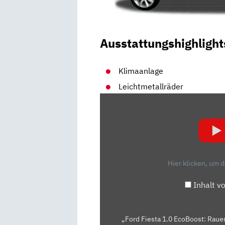
Ausstattungshighlight
Klimaanlage
Leichtmetallräder
„FORD
FIESTA
1.0
ECOBOOST:
RAUER
HUSTER
Hier klicken, um 
ODER
ECHTER
Inhalt v
BOOSTER?
–
DIE
„Ford Fiesta 1.0 EcoBoost: Rauer