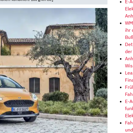
E-A
2
Ele
Anh
WM-
ihr
Buß
Det
der
Anh
Wis
Lea
Fin
Frü
Fah
E-A
fun
Ele
Fah
und